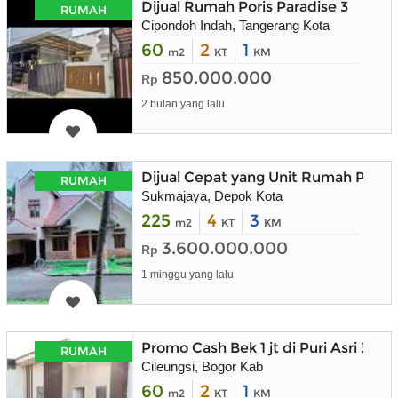
Dijual Rumah Poris Paradise 3
RUMAH
Cipondoh Indah, Tangerang Kota
60
2
1
m2
KT
KM
850.000.000
Rp
2 bulan yang lalu
Dijual Cepat yang Unit Rumah Pes
RUMAH
Sukmajaya, Depok Kota
225
4
3
m2
KT
KM
3.600.000.000
Rp
1 minggu yang lalu
Promo Cash Bek 1 jt di Puri Asri 3 Jo
RUMAH
Cileungsi, Bogor Kab
60
2
1
m2
KT
KM