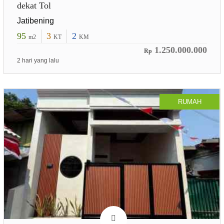
dekat Tol
Jatibening
95
3
2
m2
KT
KM
1.250.000.000
Rp
2 hari yang lalu
RUMAH