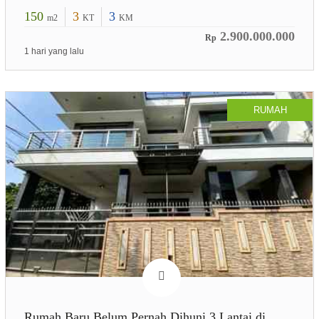
150
3
3
m2
KT
KM
2.900.000.000
Rp
1 hari yang lalu
RUMAH
Rumah Baru Belum Pernah Dihuni 3 Lantai di