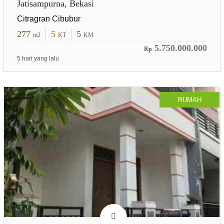
Jatisampurna, Bekasi
Citragran Cibubur
277
5
5
m2
KT
KM
5.750.000.000
Rp
5 hari yang lalu
RUMAH