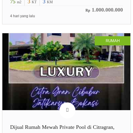
75
3
3
m2
KT
KM
1.000.000.000
Rp
4 hari yang lalu
RUMAH
Dijual Rumah Mewah Private Pool di Citragran,