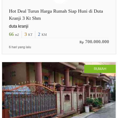
Hot Deal Turun Harga Rumah Siap Huni di Duta
Kranji 3 Kt Shm
duta kranji
66
3
2
m2
KT
KM
700.000.000
Rp
6 hari yang lalu
RUMAH