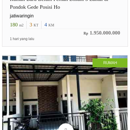
Pondok Gede Posisi Ho
jatiwaringin
180
3
4
m2
KT
KM
1.950.000.000
Rp
1 hari yang lalu
RUMAH