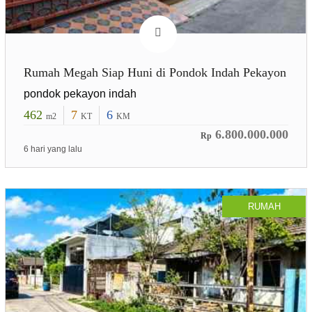
Rumah Megah Siap Huni di Pondok Indah Pekayon
pondok pekayon indah
462
7
6
m2
KT
KM
6.800.000.000
Rp
6 hari yang lalu
RUMAH