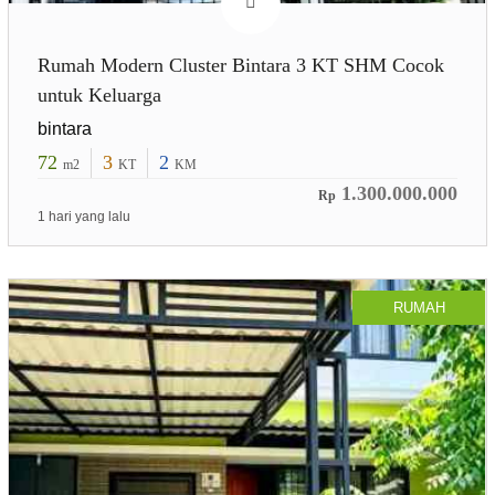
Rumah Modern Cluster Bintara 3 KT SHM Cocok
untuk Keluarga
bintara
72
3
2
m2
KT
KM
1.300.000.000
Rp
1 hari yang lalu
RUMAH