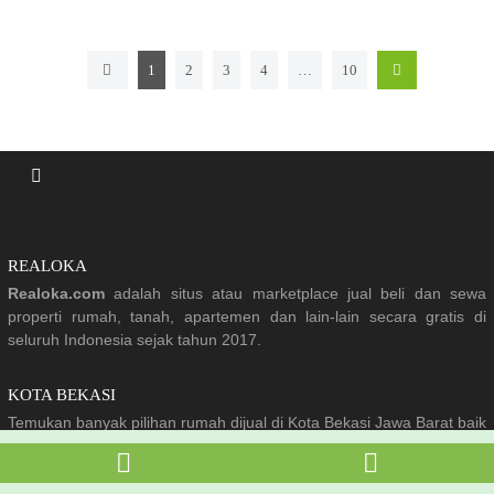
1
2
3
4
…
10
REALOKA
Realoka.com
adalah situs atau marketplace jual beli dan sewa
properti rumah, tanah, apartemen dan lain-lain secara gratis di
seluruh Indonesia sejak tahun 2017.
KOTA BEKASI
Temukan banyak pilihan rumah dijual di Kota Bekasi Jawa Barat baik
kondisi baru maupun bekas dari berbagai tipe rumah, harga dan
lokasi perumahan.