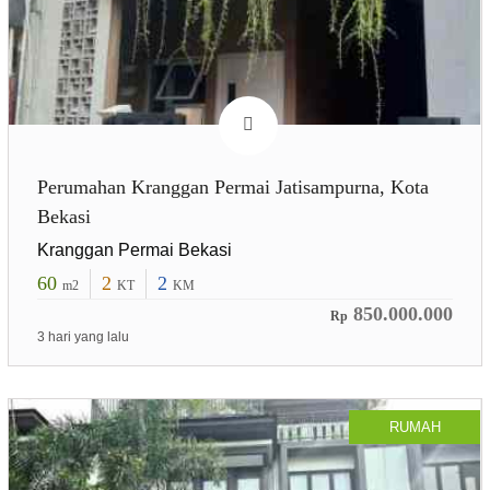
Perumahan Kranggan Permai Jatisampurna, Kota
Bekasi
Kranggan Permai Bekasi
60
2
2
m2
KT
KM
850.000.000
Rp
3 hari yang lalu
RUMAH