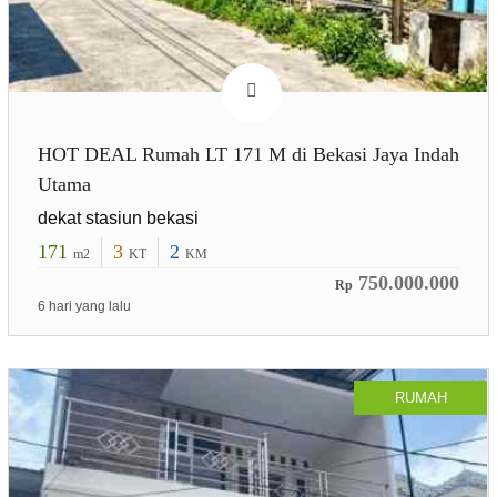
HOT DEAL Rumah LT 171 M di Bekasi Jaya Indah
Utama
dekat stasiun bekasi
171
3
2
m2
KT
KM
750.000.000
Rp
6 hari yang lalu
RUMAH