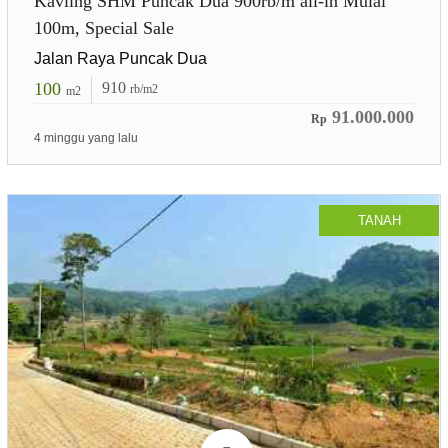
Kavling SHM Puncak Dua 900rb/m all-in Mulai
100m, Special Sale
Jalan Raya Puncak Dua
100
910
rb/m2
m2
91.000.000
Rp
4 minggu yang lalu
TANAH