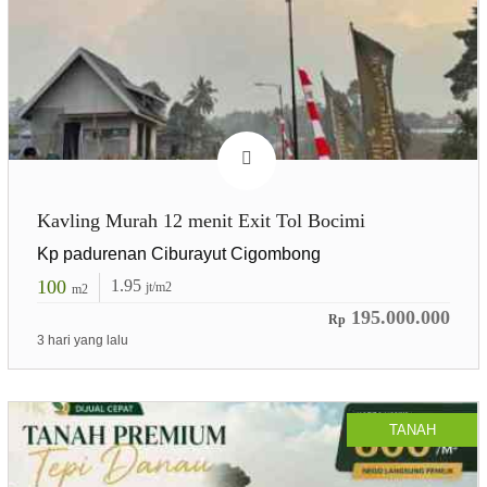
Kavling Murah 12 menit Exit Tol Bocimi
Kp padurenan Ciburayut Cigombong
100
1.95
jt/m2
m2
195.000.000
Rp
3 hari yang lalu
TANAH