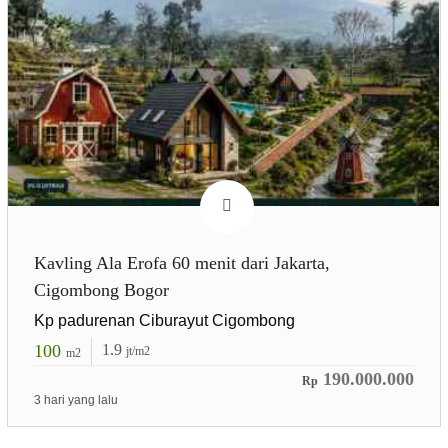
Kavling Ala Erofa 60 menit dari Jakarta,
Cigombong Bogor
Kp padurenan Ciburayut Cigombong
100
1.9
jt/m2
m2
190.000.000
Rp
3 hari yang lalu