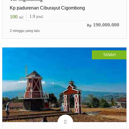
Kp padurenan Ciburayut Cigombong
100
1.9
jt/m2
m2
190.000.000
Rp
2 minggu yang lalu
TANAH