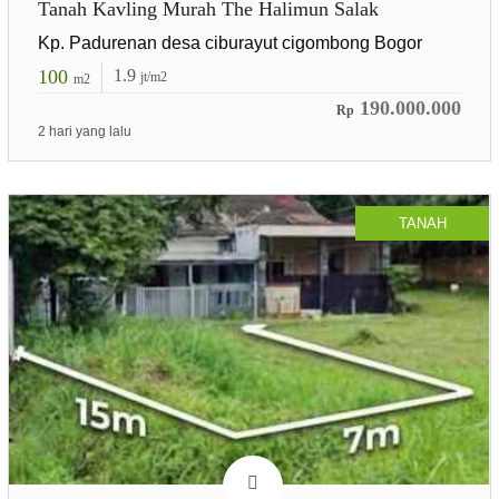
Tanah Kavling Murah The Halimun Salak
Kp. Padurenan desa ciburayut cigombong Bogor
100
1.9
jt/m2
m2
190.000.000
Rp
2 hari yang lalu
TANAH