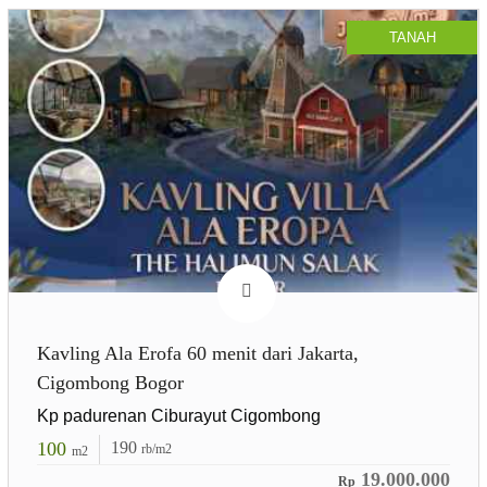
TANAH
Kavling Ala Erofa 60 menit dari Jakarta,
Cigombong Bogor
Kp padurenan Ciburayut Cigombong
100
190
rb/m2
m2
19.000.000
Rp