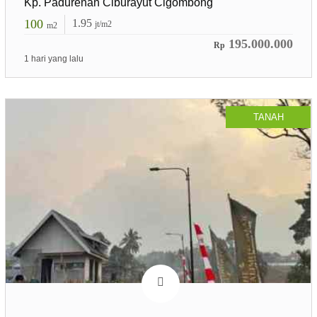
Kp. Padurenan Ciburayut Cigombong
100
1.95
jt/m2
m2
195.000.000
Rp
1 hari yang lalu
TANAH