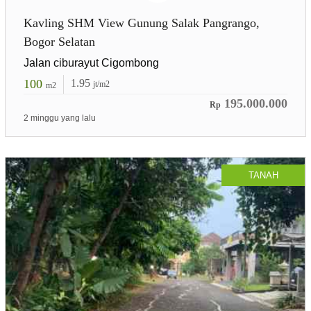
Kavling SHM View Gunung Salak Pangrango,
Bogor Selatan
Jalan ciburayut Cigombong
100
1.95
jt/m2
m2
195.000.000
Rp
2 minggu yang lalu
TANAH