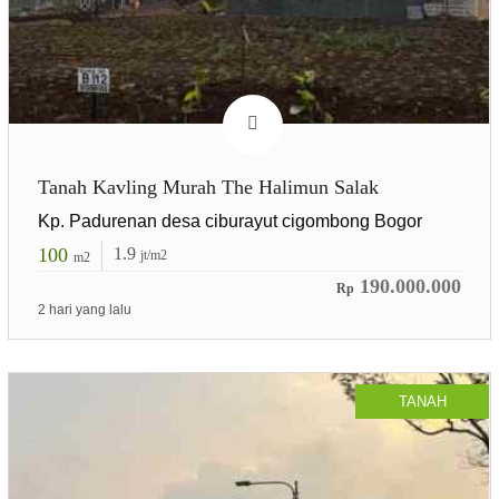
Tanah Kavling Murah The Halimun Salak
Kp. Padurenan desa ciburayut cigombong Bogor
100
1.9
jt/m2
m2
190.000.000
Rp
2 hari yang lalu
TANAH