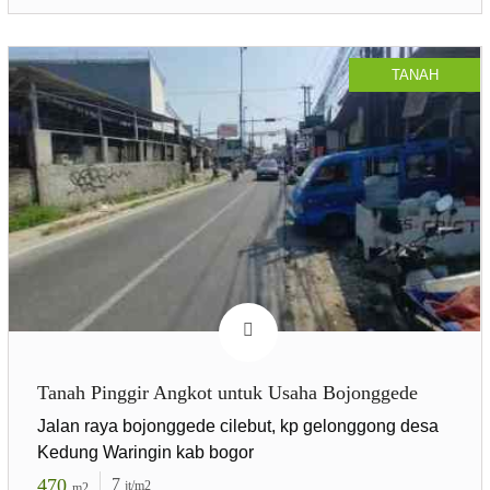
TANAH
Tanah Pinggir Angkot untuk Usaha Bojonggede
Jalan raya bojonggede cilebut, kp gelonggong desa
Kedung Waringin kab bogor
470
7
jt/m2
m2