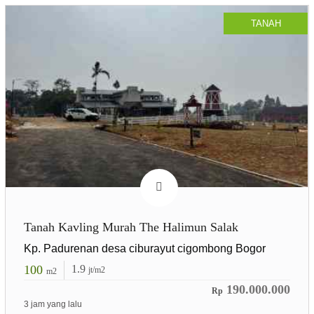
TANAH
Tanah Kavling Murah The Halimun Salak
Kp. Padurenan desa ciburayut cigombong Bogor
100
1.9
jt/m2
m2
190.000.000
Rp
3 jam yang lalu