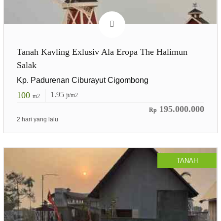
Tanah Kavling Exlusiv Ala Eropa The Halimun
Salak
Kp. Padurenan Ciburayut Cigombong
100
1.95
jt/m2
m2
195.000.000
Rp
2 hari yang lalu
TANAH