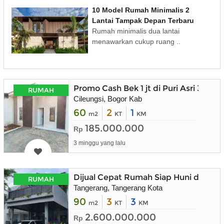
10 Model Rumah Minimalis 2
Lantai Tampak Depan Terbaru
Rumah minimalis dua lantai
menawarkan cukup ruang ..
Promo Cash Bek 1 jt di Puri Asri 3 Jong
RUMAH
Cileungsi, Bogor Kab
60
2
1
m2
KT
KM
185.000.000
Rp
3 minggu yang lalu
Dijual Cepat Rumah Siap Huni dalam K
RUMAH
Tangerang, Tangerang Kota
90
3
3
m2
KT
KM
2.600.000.000
Rp