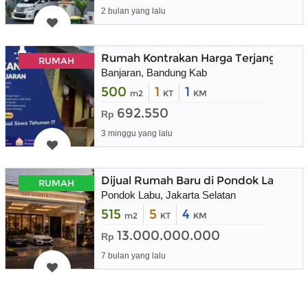
2 bulan yang lalu
Rumah Kontrakan Harga Terjangkau Wi
RUMAH
Banjaran, Bandung Kab
500
1
1
m2
KT
KM
692.550
Rp
3 minggu yang lalu
Dijual Rumah Baru di Pondok Labu Cil
RUMAH
Pondok Labu, Jakarta Selatan
515
5
4
m2
KT
KM
13.000.000.000
Rp
7 bulan yang lalu