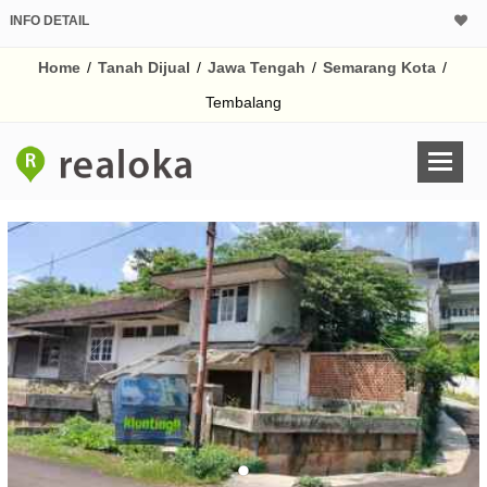
INFO DETAIL
CALCULATOR K
Home
/
Tanah Dijual
/
Jawa Tengah
/
Semarang Kota
/
Harga
Pinjaman (PIN) 70%
Tembalang
% /th
O
Untuk hasil simulasi lai
pada kotak-kotak
Simpan Bun