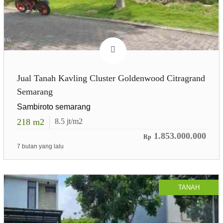
Jual Tanah Kavling Cluster Goldenwood Citragrand
Semarang
Sambiroto semarang
218
m2
8.5
jt/m2
1.853.000.000
Rp
7 bulan yang lalu
TANAH