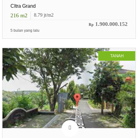
CItra Grand
216
m2
8.79
jt/m2
1.900.000.152
Rp
5 bulan yang lalu
TANAH