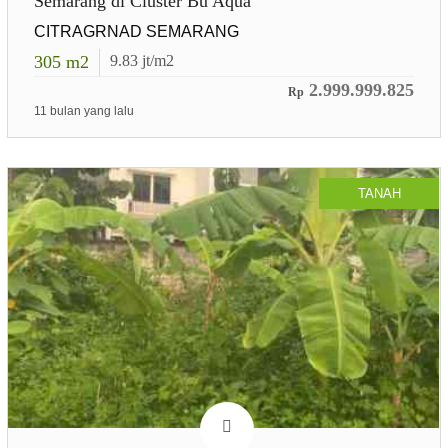
Semarang di Cluster Bu Aqua
CITRAGRNAD SEMARANG
305
m2
9.83
jt/m2
2.999.999.825
Rp
11 bulan yang lalu
TANAH