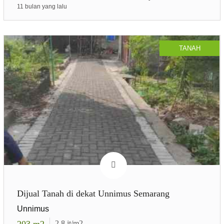
11 bulan yang lalu
TANAH
Dijual Tanah di dekat Unnimus Semarang
Unnimus
203
m2
2.8
jt/m2