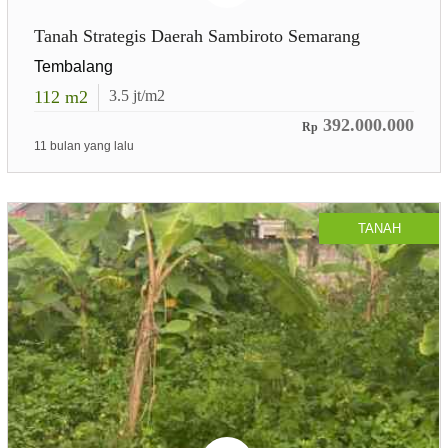
Tanah Strategis Daerah Sambiroto Semarang
Tembalang
112
m2
3.5
jt/m2
392.000.000
Rp
11 bulan yang lalu
TANAH