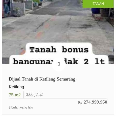
TANAH
Dijual Tanah di Ketileng Semarang
Ketileng
75
m2
3.66
jt/m2
274.999.950
Rp
2 bulan yang lalu