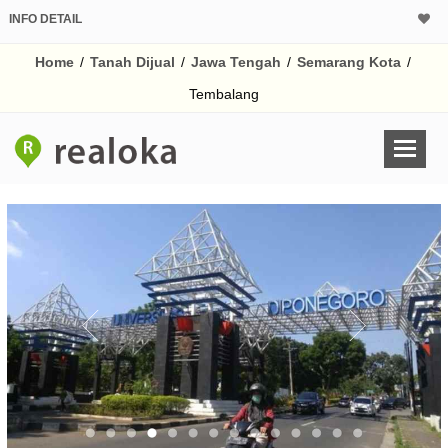
INFO DETAIL
CALCULATOR K
Home
/
Tanah Dijual
/
Jawa Tengah
/
Semarang Kota
/
Harga
Pinjaman (PIN) 70% 
Tembalang
% /th
O
Untuk hasil simulasi lai
pada kotak-kotak
Simpan Bun