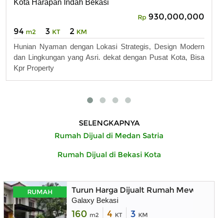
Kota Harapan Indah Bekasi
930,000,000
Rp
94
3
2
m2
KT
KM
Hunian Nyaman dengan Lokasi Strategis, Design Modern
dan Lingkungan yang Asri. dekat dengan Pusat Kota, Bisa
Kpr Property
SELENGKAPNYA
Rumah Dijual di Medan Satria
Rumah Dijual di Bekasi Kota
Turun Harga Dijualt Rumah Mewah Sang
RUMAH
Galaxy Bekasi
160
4
3
m2
KT
KM