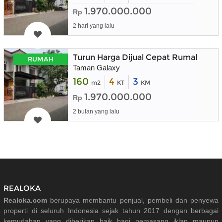
1.970.000.000
Rp
2 hari yang lalu
Turun Harga Dijual Cepat Rumah 2 Lan
RUMAH
Taman Galaxy
160
4
3
m2
KT
KM
1.970.000.000
Rp
2 bulan yang lalu
REALOKA
Realoka.com
berupaya membantu penjual, pembeli dan penyewa
properti di seluruh Indonesia sejak tahun 2017 dengan berbagai
kemudahan yang diberikan baik bagi pemasang iklan maupun