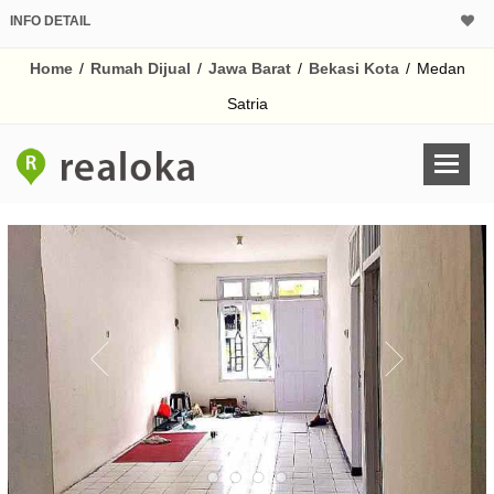
INFO DETAIL
CALCULATOR K
Home
/
Rumah Dijual
/
Jawa Barat
/
Bekasi Kota
/
Medan
Harga Rp 7
Pinjaman (PIN) 70
Satria
% /th
O
Untuk hasil simulasi lai
pada kotak-kotak
Simpan Bun