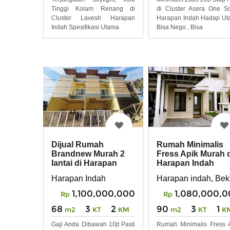
Tinggi Kolam Renang di
di Cluster Asera One S
Cluster Lavesh Harapan
Harapan Indah Hadap Uta
Indah Spesifikasi Utama
Bisa Nego , Bisa
Dijual Rumah
Rumah Minimalis
Brandnew Murah 2
Fress Apik Murah 
lantai di Harapan
Harapan Indah
Indah Siaphuni
Harapan Indah
Harapan indah, Bek
Modern
1,100,000,000
1,080,000,
Rp
Rp
68
3
2
90
3
1
m2
KT
KM
m2
KT
K
Gaji Anda Dibawah 10jt Pasti
Rumah Minimalis Fress 