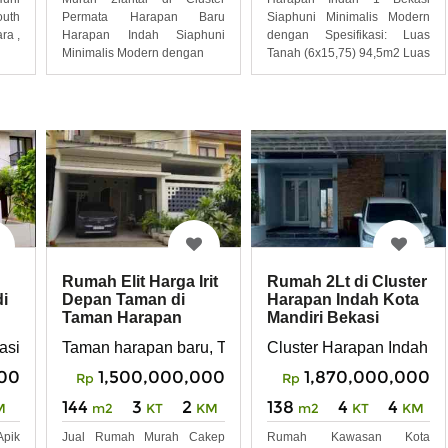
outh
Permata Harapan Baru
Siaphuni Minimalis Modern
ra ,
Harapan Indah Siaphuni
dengan Spesifikasi: Luas
Minimalis Modern dengan
Tanah (6x15,75) 94,5m2 Luas
Rumah Elit Harga Irit
Rumah 2Lt di Cluster
di
Depan Taman di
Harapan Indah Kota
Taman Harapan
Mandiri Bekasi
Baru, Harapan Indah
asi
Taman harapan baru, THB, harapan indah , HI , Medan s
Cluster Harapan Indah
000
1,500,000,000
1,870,000,000
Rp
Rp
144
3
2
138
4
4
M
m2
KT
KM
m2
KT
KM
Apik
Jual Rumah Murah Cakep
Rumah Kawasan Kota