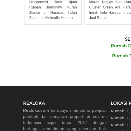
Diapproved Bank Dijual
Murah Tingkat Siap Hun
Rumah Brandnew Murah
Cluster Green Ara Har
2lantai di Harapan Indah
Indah ,kota Harapan Inda
Siaphuni Minimalis Modern
Jual Rumah
SE
Rumah Di
Rumah Di
REALOKA
LOKASI 
Realoka.com
berupaya membantu penjual,
Rumah Diju
pembeli dan penyewa properti di seluruh
Rumah Diju
Indonesia sejak tahun 2017 dengan
Rumah Dij
berbagai kemudahan yang diberikan baik