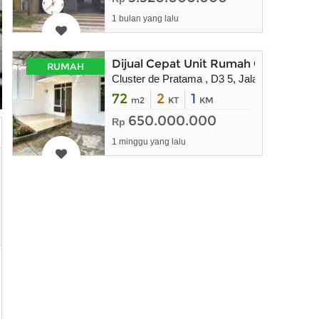
1 bulan yang lalu
Dijual Cepat Unit Rumah Cluster De
RUMAH
Cluster de Pratama , D3 5, Jalan Mess AL J
72
2
1
m2
KT
KM
650.000.000
Rp
1 minggu yang lalu