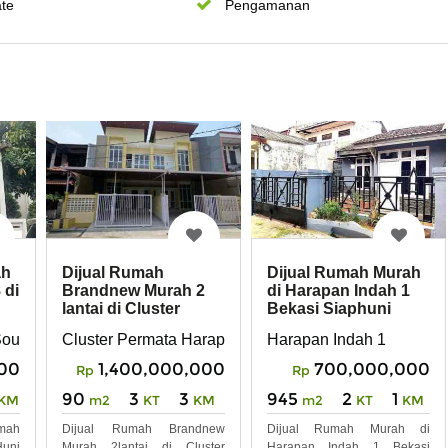
te
Pengamanan
ah
Dijual Rumah
Dijual Rumah Murah
 di
Brandnew Murah 2
di Harapan Indah 1
lantai di Cluster
Bekasi Siaphuni
Permata Harapan
Minimalis Modern
South Harapan Indah
Cluster Permata Harapan Baru
Harapan Indah 1
Baru
00
1,400,000,000
700,000,000
Rp
Rp
90
3
3
945
2
1
KM
m2
KT
KM
m2
KT
KM
mah
Dijual Rumah Brandnew
Dijual Rumah Murah di
Huni
Murah 2lantai di Cluster
Harapan Indah 1 Bekasi