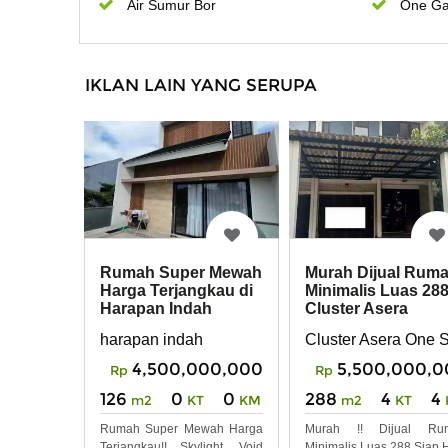
Air Sumur Bor
One Ga
IKLAN LAIN YANG SERUPA
Rumah Super Mewah
Murah Dijual Rum
Harga Terjangkau di
Minimalis Luas 288
Harapan Indah
Cluster Asera
Harapan Indah
harapan indah
Cluster Asera One 
4,500,000,000
5,500,000,0
Rp
Rp
126
0
0
288
4
4
m2
KT
KM
m2
KT
Rumah Super Mewah Harga
Murah !! Dijual Ru
Terjangkau!! Skylight, Void
Minimalis Luas 288 Siap 