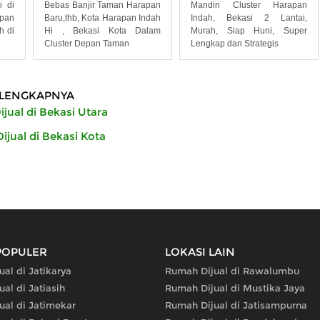
i di
Bebas Banjir Taman Harapan
Mandiri Cluster Harapan
apan
Baru,thb, Kota Harapan Indah
Indah, Bekasi 2 Lantai,
h di
Hi , Bekasi Kota Dalam
Murah, Siap Huni, Super
Cluster Depan Taman
Lengkap dan Strategis
LENGKAPNYA
jual di Bekasi Utara
jual di Bekasi Kota
POPULER
LOKASI LAIN
al di Jatikarya
Rumah Dijual di Rawalumbu
al di Jatiasih
Rumah Dijual di Mustika Jaya
ual di Jatimekar
Rumah Dijual di Jatisampurna