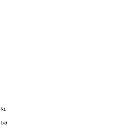
K),
 bkt