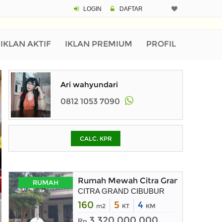
LOGIN
DAFTAR
CALCULATOR K
Harga Rp 1.
Pinjaman (PIN) 70
IKLAN AKTIF
IKLAN PREMIUM
PROFIL
% /th
Ari wahyundari
0812 1053 7090
O
CALC. KPR
Untuk hasil simulasi lai
pada kotak-kotak
Simpan Bun
Rumah Mewah Citra Grand Cibubur 
RUMAH
CITRA GRAND CIBUBUR
160
5
4
m2
KT
KM
3.320.000.000
Rp