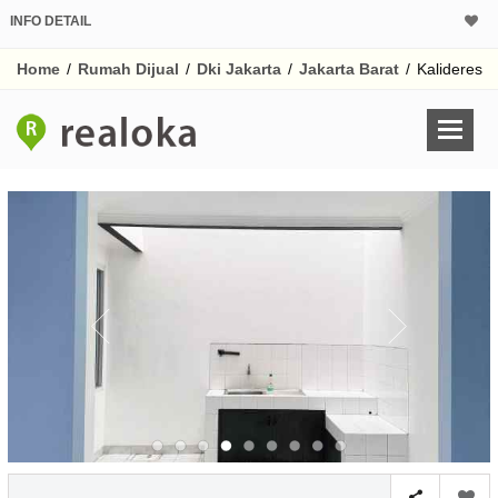
INFO DETAIL
CALCULATOR K
Home
/
Rumah Dijual
/
Dki Jakarta
/
Jakarta Barat
/
Kalideres
Harga Rp 2.
Pinjaman (PIN) 70%
% /th
O
Untuk hasil simulasi lai
pada kotak-kotak
Simpan Bun