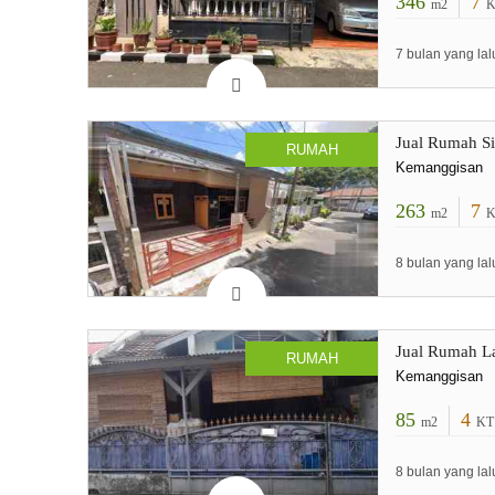
346
7
m2
K
7 bulan yang lal
Jual Rumah Si
RUMAH
Kemanggisan
263
7
m2
K
8 bulan yang lal
Jual Rumah La
RUMAH
Kemanggisan
85
4
m2
KT
8 bulan yang lal