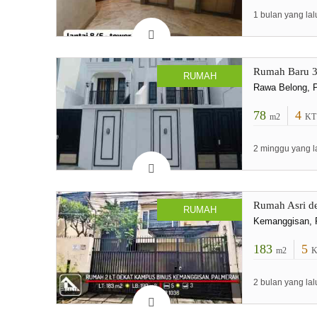
1 bulan yang lal
Rumah Baru 3 
RUMAH
Rawa Belong, P
78
4
m2
KT
2 minggu yang l
Rumah Asri de
RUMAH
Kemanggisan, P
183
5
m2
K
2 bulan yang lal