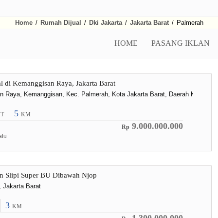
Home
/
Rumah Dijual
/
Dki Jakarta
/
Jakarta Barat
/
Palmerah
HOME
PASANG IKLAN
 di Kemanggisan Raya, Jakarta Barat
n Raya, Kemanggisan, Kec. Palmerah, Kota Jakarta Barat, Daerah Khusus I
5
T
KM
9.000.000.000
Rp
alu
n Slipi Super BU Dibawah Njop
, Jakarta Barat
3
KM