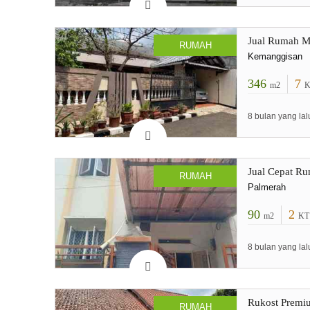
Jual Rumah M
RUMAH
Kemanggisan
346
7
m2
K
8 bulan yang lal
Jual Cepat Ru
RUMAH
Palmerah
90
2
m2
KT
8 bulan yang lal
Rukost Premiu
RUMAH