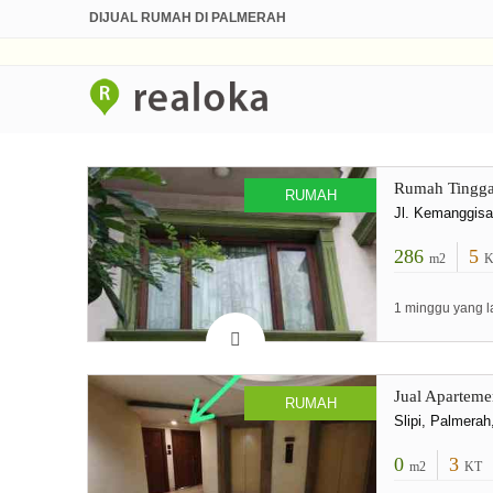
DIJUAL RUMAH DI PALMERAH
Rumah Tinggal
RUMAH
Jl. Kemanggisa
286
5
m2
K
1 minggu yang l
Jual Aparteme
RUMAH
Slipi, Palmerah
0
3
m2
KT