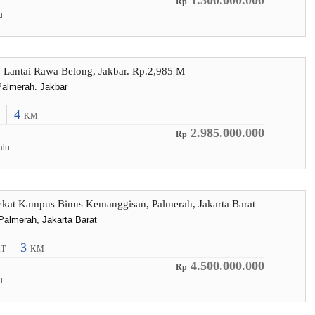
1.300.000.000
Rp
u
Lantai Rawa Belong, Jakbar. Rp.2,985 M
almerah. Jakbar
4
KM
2.985.000.000
Rp
alu
kat Kampus Binus Kemanggisan, Palmerah, Jakarta Barat
almerah, Jakarta Barat
3
T
KM
4.500.000.000
Rp
u