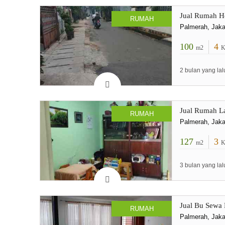
Jual Rumah H
RUMAH
Palmerah, Jaka
100
4
m2
K
2 bulan yang lal
Jual Rumah La
RUMAH
Palmerah, Jaka
127
3
m2
K
3 bulan yang lal
Jual Bu Sewa
RUMAH
Palmerah, Jaka