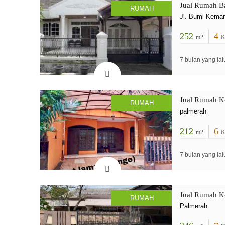
Jual Rumah B
RUMAH
Jl. Bumi Keman
252
4
m2
K
7 bulan yang lal
Jual Rumah Ko
RUMAH
palmerah
212
6
m2
K
7 bulan yang lal
Jual Rumah Ko
RUMAH
Palmerah