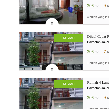
206
9
m2
K
4 bulan yang lal
Dijual Cepat 
RUMAH
Palmerah Jakar
206
7
m2
K
1 bulan yang lal
Rumah 4 Lanta
RUMAH
Palmerah Jakar
206
9
m2
K