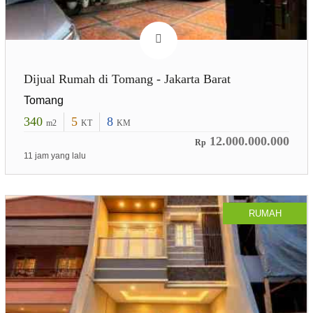
Dijual Rumah di Tomang - Jakarta Barat
Tomang
340
5
8
m2
KT
KM
12.000.000.000
Rp
11 jam yang lalu
RUMAH