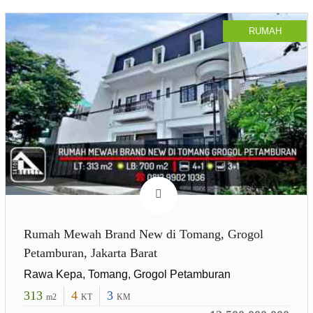
RUMAH
Rumah Mewah Brand New di Tomang, Grogol
Petamburan, Jakarta Barat
Rawa Kepa, Tomang, Grogol Petamburan
313
4
3
m2
KT
KM