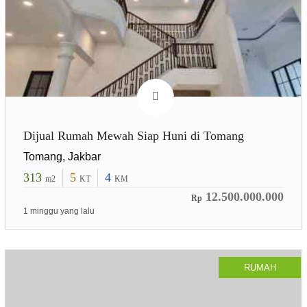
Dijual Rumah Mewah Siap Huni di Tomang
Tomang, Jakbar
313
5
4
m2
KT
KM
12.500.000.000
Rp
1 minggu yang lalu
RUMAH