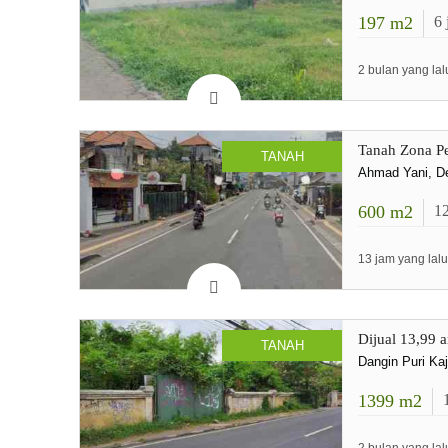
197
m2
6
2 bulan yang lal
Tanah Zona Pe
TANAH
Ahmad Yani, De
600
m2
1
13 jam yang lalu
Dijual 13,99 
TANAH
Dangin Puri Ka
1399
m2