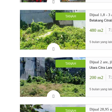
Dijual 1,8 - 3
TANAH
Belakang Citra
480
m2
7
5 bulan yang lal
Dijual 2 are,
TANAH
Utara Citra Lan
200
m2
7
5 bulan yang lal
Dijual 28,95 
TANAH