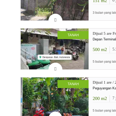
151
m2
6
3 bulan yang lal
Dijual 5 are 
TANAH
Depan Termina
500
m2
5
5 bulan yang lal
Dijual 1 are /
TANAH
Peguyangan Ka
200
m2
7
5 bulan yang lal