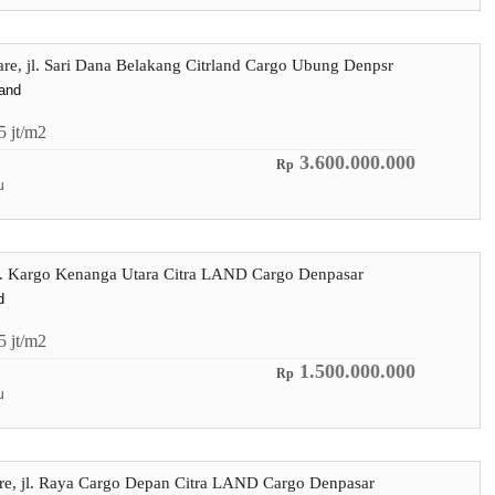
 are, jl. Sari Dana Belakang Citrland Cargo Ubung Denpsr
land
.5
jt/m2
3.600.000.000
Rp
u
 jl. Kargo Kenanga Utara Citra LAND Cargo Denpasar
d
.5
jt/m2
1.500.000.000
Rp
u
are, jl. Raya Cargo Depan Citra LAND Cargo Denpasar