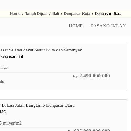
Home
/
Tanah Dijual
/
Bali
/
Denpasar Kota
/
Denpasar Utara
HOME
PASANG IKLAN
asar Selatan dekat Sanur Kuta dan Seminyak
Denpasar, Bali
3
jt/m2
2.490.000.000
Rp
alu
 Lokasi Jalan Bungtomo Denpasar Utara
OMO
.5
milyar/m2