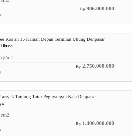
jt/m2
906.000.000
Rp
u
Free Kos an 15 Kamar, Depan Terminal Ubung Denpasar
l Ubung
.5
jt/m2
2.750.000.000
Rp
u
 2 are, jl. Tunjung Tutur Peguyangan Kaja Denpasar
ja
jt/m2
1.400.000.000
Rp
u