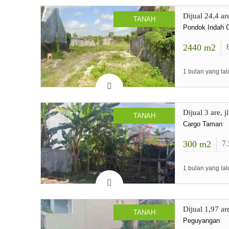
Dijual 24,4 a
TANAH
Pondok Indah C
2440
m2
1 bulan yang lal
Dijual 3 are,
TANAH
Cargo Taman
300
m2
7
1 bulan yang lal
Dijual 1,97 a
TANAH
Peguyangan