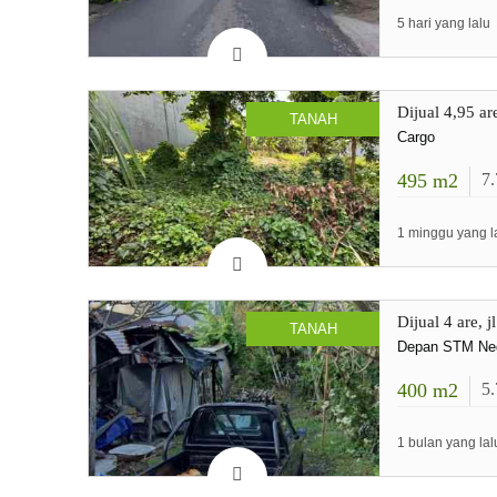
5 hari yang lalu
Dijual 4,95 a
TANAH
Cargo
495
m2
7
1 minggu yang l
Dijual 4 are,
TANAH
Depan STM Neg
400
m2
5
1 bulan yang lal