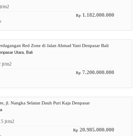
jt/m2
1.182.000.000
Rp
u
rdagangan Red Zone di Jalan Ahmad Yani Denpasar Bali
npasar Utara, Bali
2
jt/m2
7.200.000.000
Rp
are, jl. Nangka Selatan Dauh Puri Kaja Denpasar
ja
15
jt/m2
20.985.000.000
Rp