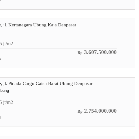
u
re, jl. Kertanegara Ubung Kaja Denpasar
.5
jt/m2
3.607.500.000
Rp
u
re, jl. Pidada Cargo Gatsu Barat Ubung Denpasar
Ubung
.5
jt/m2
2.754.000.000
Rp
u