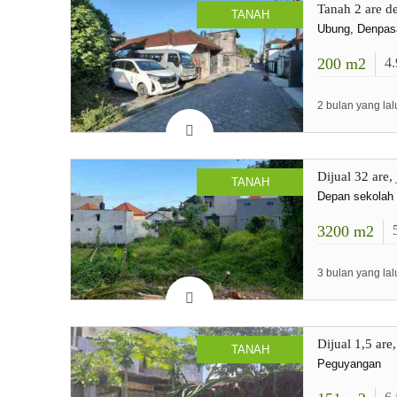
Tanah 2 are d
TANAH
Ubung, Denpasa
200
m2
4
2 bulan yang lal
Dijual 32 are
TANAH
Depan sekolah
3200
m2
3 bulan yang lal
Dijual 1,5 are
TANAH
Peguyangan