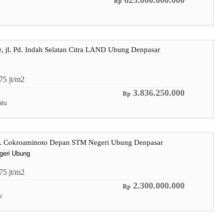
625.000.000.000
Rp
re, jl. Pd. Indah Selatan Citra LAND Ubung Denpasar
.75
jt/m2
3.836.250.000
Rp
alu
 jl. Cokroaminoto Depan STM Negeri Ubung Denpasar
eri Ubung
.75
jt/m2
2.300.000.000
Rp
u