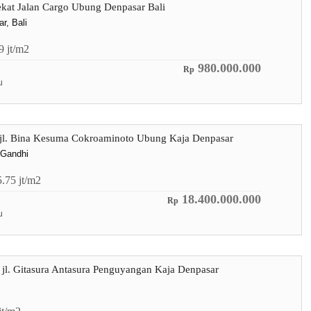
ekat Jalan Cargo Ubung Denpasar Bali
r, Bali
.9
jt/m2
980.000.000
Rp
u
, jl. Bina Kesuma Cokroaminoto Ubung Kaja Denpasar
 Gandhi
5.75
jt/m2
18.400.000.000
Rp
u
, jl. Gitasura Antasura Penguyangan Kaja Denpasar