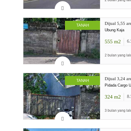
2 bulan yang lal
Dijual 5,55 a
TANAH
Ubung Kaja
555
m2
6
2 bulan yang lal
Dijual 3,24 a
TANAH
Pidada Cargo 
324
m2
8
3 bulan yang lal