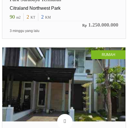
Citraland Northwest Park
90
2
2
m2
KT
KM
1.250.000.000
Rp
3 minggu yang lalu
RUMAH