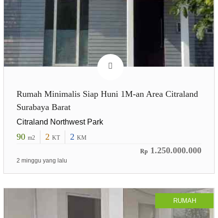
Rumah Minimalis Siap Huni 1M-an Area Citraland
Surabaya Barat
Citraland Northwest Park
90
2
2
m2
KT
KM
1.250.000.000
Rp
2 minggu yang lalu
RUMAH