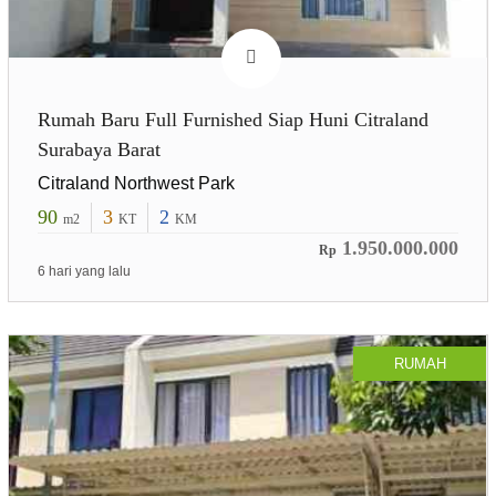
Rumah Baru Full Furnished Siap Huni Citraland
Surabaya Barat
Citraland Northwest Park
90
3
2
m2
KT
KM
1.950.000.000
Rp
6 hari yang lalu
RUMAH