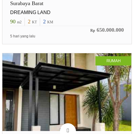
Surabaya Barat
DREAMING LAND
90
2
2
m2
KT
KM
650.000.000
Rp
5 hari yang lalu
RUMAH