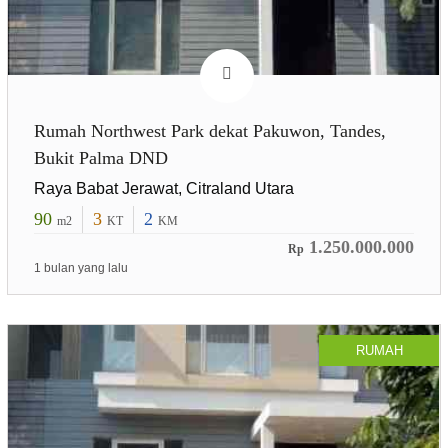
Rumah Northwest Park dekat Pakuwon, Tandes,
Bukit Palma DND
Raya Babat Jerawat, Citraland Utara
90
3
2
m2
KT
KM
1.250.000.000
Rp
1 bulan yang lalu
RUMAH