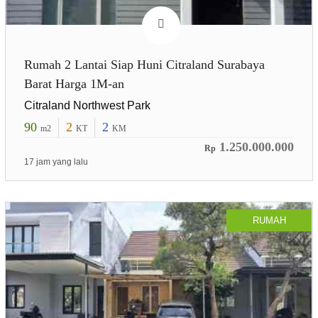
Rumah 2 Lantai Siap Huni Citraland Surabaya
Barat Harga 1M-an
Citraland Northwest Park
90
2
2
m2
KT
KM
1.250.000.000
Rp
17 jam yang lalu
RUMAH