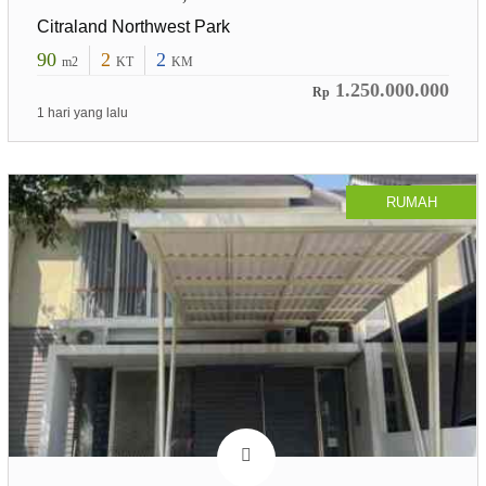
Citraland Northwest Park
90
2
2
m2
KT
KM
1.250.000.000
Rp
1 hari yang lalu
RUMAH