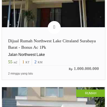
Dijual Rumah Northwest Lake Citraland Surabaya
Barat - Bonus Ac 1Pk
Jalan Northwest Lake
55
1
2
m2
KT
KM
1.000.000.000
Rp
2 minggu yang lalu
RUMAH