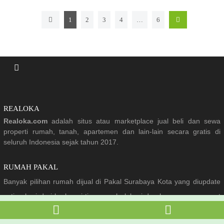
1
2
3
4
…
6
REALOKA
Realoka.com
adalah situs atau marketplace jual beli dan sewa
properti rumah, tanah, apartemen dan lain-lain secara gratis di
seluruh Indonesia sejak tahun 2017.
RUMAH PAKAL
Banyak pilihan rumah dijual di Pakal Surabaya Kota yang diupdate
setiap hari dari berbagai tipe rumah, lokasi dan harga yang sangat
menarik.