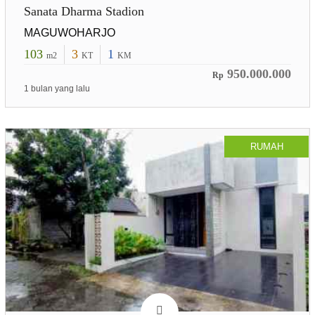
Sanata Dharma Stadion
MAGUWOHARJO
103
3
1
m2
KT
KM
950.000.000
Rp
1 bulan yang lalu
RUMAH