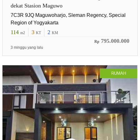
dekat Stasion Maguwo
7C3R 9JQ Maguwoharjo, Sleman Regency, Special
Region of Yogyakarta
114
3
2
m2
KT
KM
795.000.000
Rp
3 minggu yang lalu
RUMAH