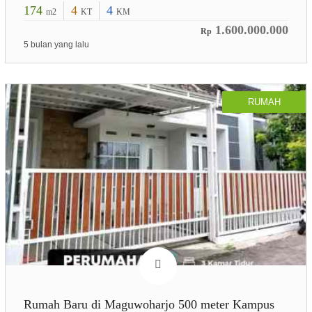
174
4
4
m2
KT
KM
1.600.000.000
Rp
5 bulan yang lalu
RUMAH
Rumah Baru di Maguwoharjo 500 meter Kampus