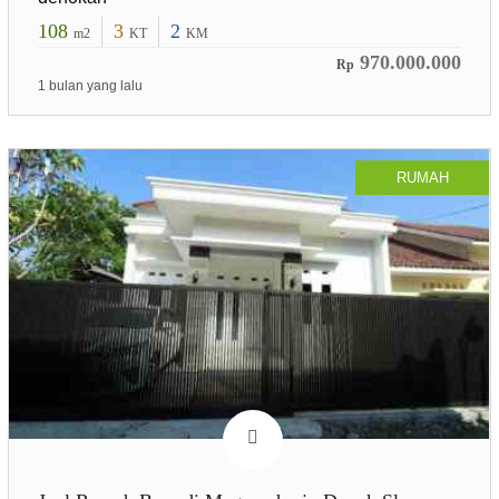
108
3
2
m2
KT
KM
970.000.000
Rp
1 bulan yang lalu
RUMAH