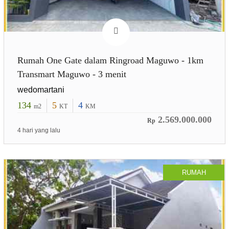
Rumah One Gate dalam Ringroad Maguwo - 1km
Transmart Maguwo - 3 menit
wedomartani
134
5
4
m2
KT
KM
2.569.000.000
Rp
4 hari yang lalu
RUMAH