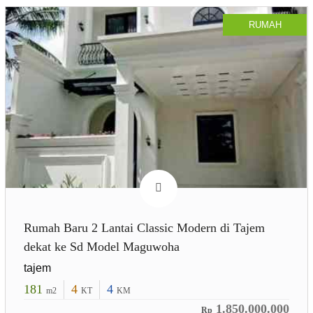
RUMAH
Rumah Baru 2 Lantai Classic Modern di Tajem
dekat ke Sd Model Maguwoha
tajem
181
4
4
m2
KT
KM
1.850.000.000
Rp