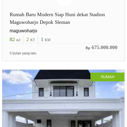
Rumah Baru Modern Siap Huni dekat Stadion
Maguwoharjo Depok Sleman
maguwoharjo
82
2
1
m2
KT
KM
675.000.000
Rp
5 bulan yang lalu
RUMAH