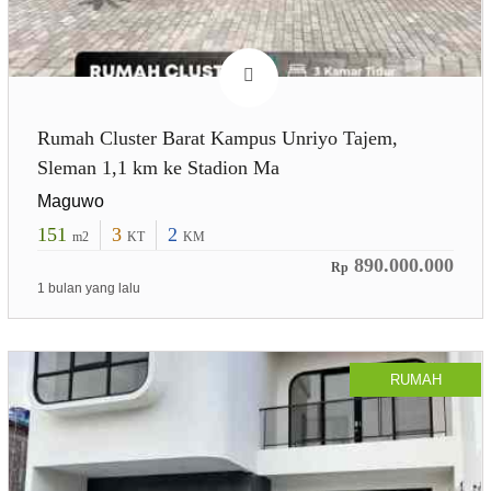
Rumah Cluster Barat Kampus Unriyo Tajem,
Sleman 1,1 km ke Stadion Ma
Maguwo
151
3
2
m2
KT
KM
890.000.000
Rp
1 bulan yang lalu
RUMAH