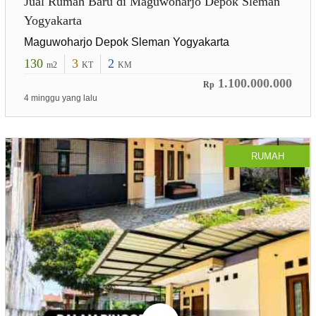
Jual Rumah Baru di Maguwoharjo Depok Sleman
Yogyakarta
Maguwoharjo Depok Sleman Yogyakarta
130
3
2
m2
KT
KM
1.100.000.000
Rp
4 minggu yang lalu
RUMAH