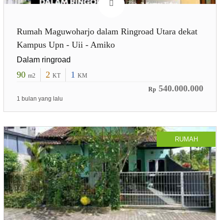
Rumah Maguwoharjo dalam Ringroad Utara dekat
Kampus Upn - Uii - Amiko
Dalam ringroad
90
2
1
m2
KT
KM
540.000.000
Rp
1 bulan yang lalu
RUMAH