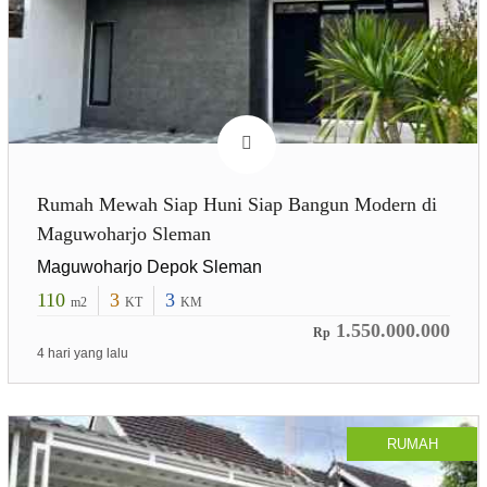
Rumah Mewah Siap Huni Siap Bangun Modern di
Maguwoharjo Sleman
Maguwoharjo Depok Sleman
110
3
3
m2
KT
KM
1.550.000.000
Rp
4 hari yang lalu
RUMAH