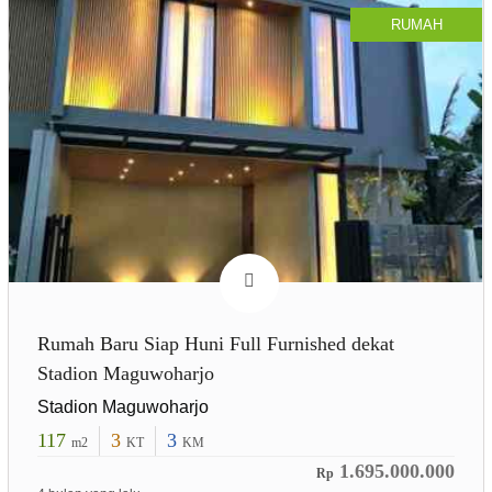
RUMAH
Rumah Baru Siap Huni Full Furnished dekat
Stadion Maguwoharjo
Stadion Maguwoharjo
117
3
3
m2
KT
KM
1.695.000.000
Rp