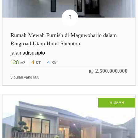
Rumah Mewah Furnish di Maguwoharjo dalam
Ringroad Utara Hotel Sheraton
jalan adisucipto
128
4
4
m2
KT
KM
2.500.000.000
Rp
5 bulan yang lalu
RUMAH