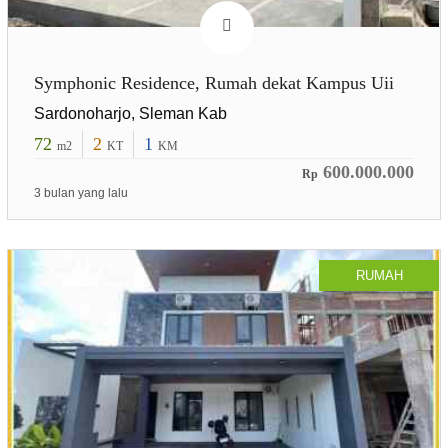
Symphonic Residence, Rumah dekat Kampus Uii
Sardonoharjo, Sleman Kab
72
2
1
m2
KT
KM
600.000.000
Rp
3 bulan yang lalu
RUMAH