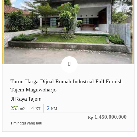
Turun Harga Dijual Rumah Industrial Full Furnish
Tajem Maguwoharjo
Jl Raya Tajem
253
4
2
m2
KT
KM
1.450.000.000
Rp
1 minggu yang lalu