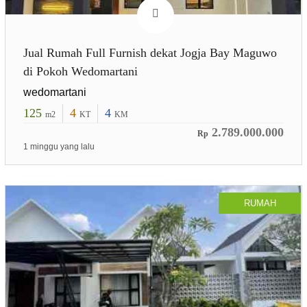
Jual Rumah Full Furnish dekat Jogja Bay Maguwo
di Pokoh Wedomartani
wedomartani
125
4
4
m2
KT
KM
2.789.000.000
Rp
1 minggu yang lalu
RUMAH