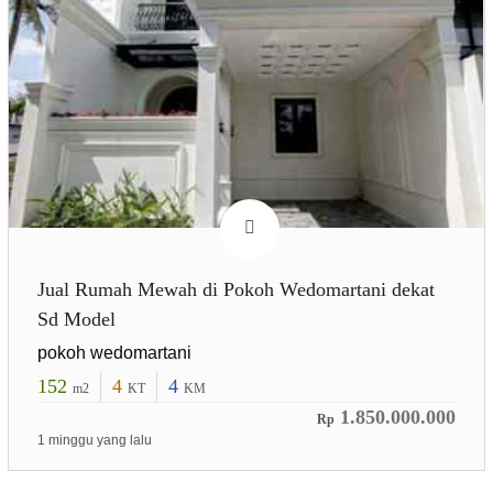
Jual Rumah Mewah di Pokoh Wedomartani dekat
Sd Model
pokoh wedomartani
152
4
4
m2
KT
KM
1.850.000.000
Rp
1 minggu yang lalu