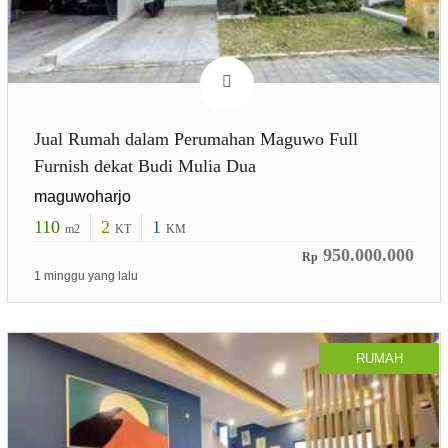
Jual Rumah dalam Perumahan Maguwo Full
Furnish dekat Budi Mulia Dua
maguwoharjo
110
2
1
m2
KT
KM
950.000.000
Rp
1 minggu yang lalu
RUMAH