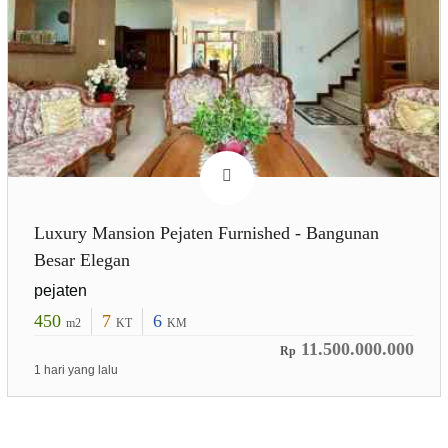
Luxury Mansion Pejaten Furnished - Bangunan
Besar Elegan
pejaten
450
7
6
m2
KT
KM
11.500.000.000
Rp
1 hari yang lalu