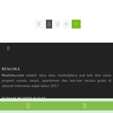
1
2
3
REALOKA
Realoka.com
adalah situs atau marketplace jual beli dan sewa
properti rumah, tanah, apartemen dan lain-lain secara gratis di
seluruh Indonesia sejak tahun 2017.
RUMAH PEJATEN BARAT
Banyak pilihan rumah dijual di Pejaten Barat Jakarta Selatan yang