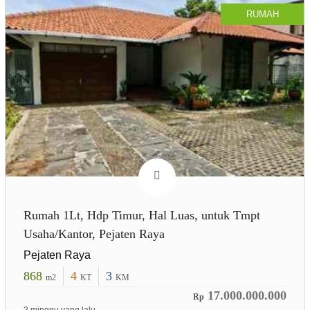
RUMAH
Rumah 1Lt, Hdp Timur, Hal Luas, untuk Tmpt
Usaha/Kantor, Pejaten Raya
Pejaten Raya
868
4
3
m2
KT
KM
17.000.000.000
Rp