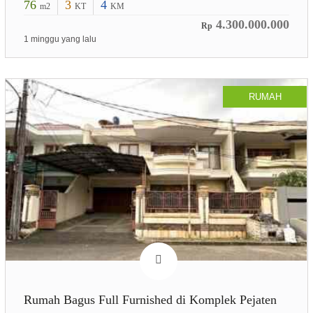
76
3
4
m2
KT
KM
4.300.000.000
Rp
1 minggu yang lalu
RUMAH
Rumah Bagus Full Furnished di Komplek Pejaten