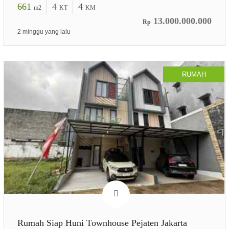
661
4
4
m2
KT
KM
13.000.000.000
Rp
2 minggu yang lalu
RUMAH
Rumah Siap Huni Townhouse Pejaten Jakarta