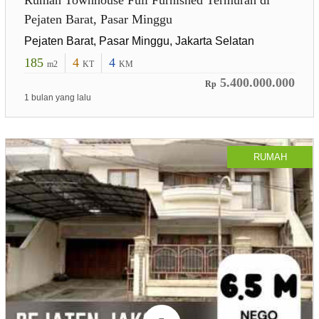
Rumah Townhouse Full Furnished Termurah di
Pejaten Barat, Pasar Minggu
Pejaten Barat, Pasar Minggu, Jakarta Selatan
185
4
4
m2
KT
KM
5.400.000.000
Rp
1 bulan yang lalu
RUMAH