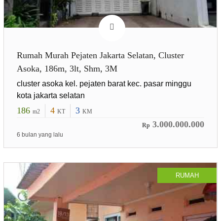
Rumah Murah Pejaten Jakarta Selatan, Cluster
Asoka, 186m, 3lt, Shm, 3M
cluster asoka kel. pejaten barat kec. pasar minggu
kota jakarta selatan
186
4
3
m2
KT
KM
3.000.000.000
Rp
6 bulan yang lalu
RUMAH