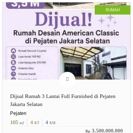
RUMAH
Dijual Rumah 3 Lantai Full Furnished di Pejaten
Jakarta Selatan
Pejaten
105
4
4
m2
KT
KM
3.500.000.000
Rp