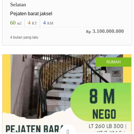
Selatan
Pejaten barat jaksel
60
4
4
m2
KT
KM
3.100.000.000
Rp
4 bulan yang lalu
RUMAH