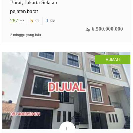
Barat, Jakarta Selatan
pejaten barat
287
5
4
m2
KT
KM
6.500.000.000
Rp
2 minggu yang lalu
RUMAH