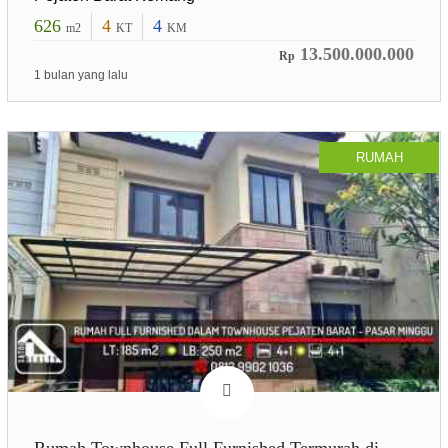
626
4
4
m2
KT
KM
13.500.000.000
Rp
1 bulan yang lalu
RUMAH