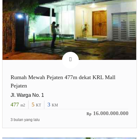
Rumah Mewah Pejaten 477m dekat KRL Mall
Pejaten
Jl. Warga No. 1
477
5
3
m2
KT
KM
16.000.000.000
Rp
3 bulan yang lalu