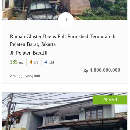
Rumah Cluster Bagus Full Furnished Termurah di
Pejaten Barat, Jakarta
Jl. Pejaten Barat II
185
4
4
m2
KT
KM
4.800.000.000
Rp
2 minggu yang lalu
RUMAH