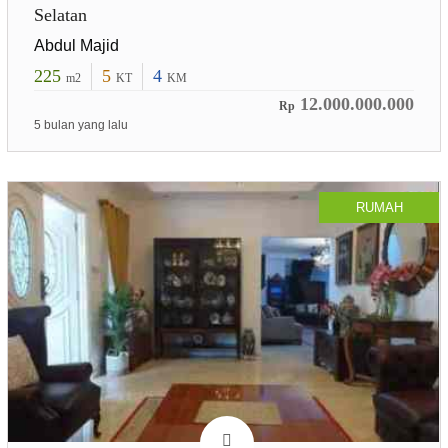
Selatan
Abdul Majid
225
5
4
m2
KT
KM
12.000.000.000
Rp
5 bulan yang lalu
RUMAH