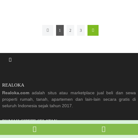
1
2
3
REALOKA
Realoka.com
adalah situs atau marketplace jual beli dan sewa
properti rumah, tanah, apartemen dan lain-lain secara gratis di
seluruh Indonesia sejak tahun 2017.
RUMAH CIPETE SELATAN
Banyak pilihan rumah dijual di Cipete Selatan Jakarta Selatan yang