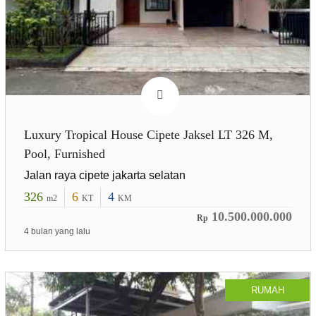
Luxury Tropical House Cipete Jaksel LT 326 M,
Pool, Furnished
Jalan raya cipete jakarta selatan
326
6
4
m2
KT
KM
10.500.000.000
Rp
4 bulan yang lalu
RUMAH