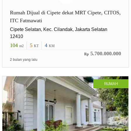
Rumah Dijual di Cipete dekat MRT Cipete, CITOS,
ITC Fatmawati
Cipete Selatan, Kec. Cilandak, Jakarta Selatan
12410
104
5
4
m2
KT
KM
5.700.000.000
Rp
2 bulan yang lalu
RUMAH