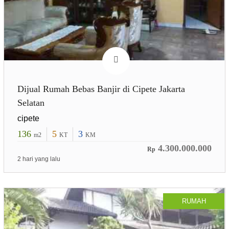
Dijual Rumah Bebas Banjir di Cipete Jakarta
Selatan
cipete
136
5
3
m2
KT
KM
4.300.000.000
Rp
2 hari yang lalu
RUMAH