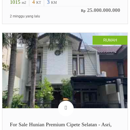
1015
4
3
m2
KT
KM
25.000.000.000
Rp
2 minggu yang lalu
RUMAH
For Sale Hunian Premium Cipete Selatan - Asri,