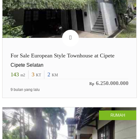
For Sale European Style Townhouse at Cipete
Cipete Selatan
143
3
2
m2
KT
KM
6.250.000.000
Rp
9 bulan yang lalu
RUMAH