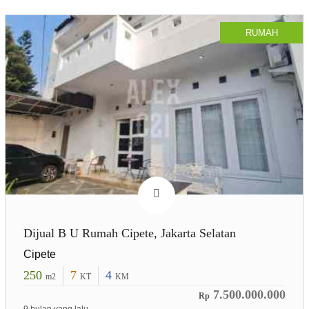
RUMAH
Dijual B U Rumah Cipete, Jakarta Selatan
Cipete
250
7
4
m2
KT
KM
7.500.000.000
Rp