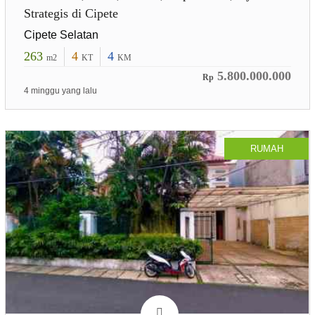
Strategis di Cipete
Cipete Selatan
263
4
4
m2
KT
KM
5.800.000.000
Rp
4 minggu yang lalu
RUMAH