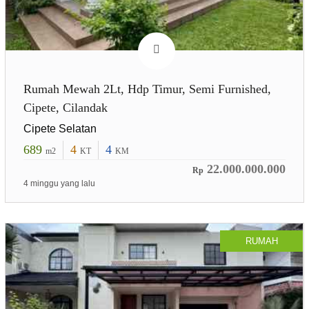
Rumah Mewah 2Lt, Hdp Timur, Semi Furnished,
Cipete, Cilandak
Cipete Selatan
689
4
4
m2
KT
KM
22.000.000.000
Rp
4 minggu yang lalu
RUMAH