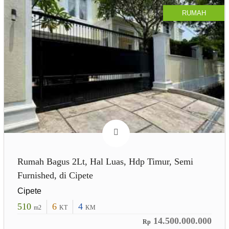
RUMAH
Rumah Bagus 2Lt, Hal Luas, Hdp Timur, Semi
Furnished, di Cipete
Cipete
510
6
4
m2
KT
KM
14.500.000.000
Rp