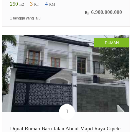
250
3
4
m2
KT
KM
6.900.000.000
Rp
1 minggu yang lalu
RUMAH
Dijual Rumah Baru Jalan Abdul Majid Raya Cipete