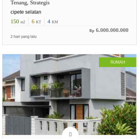
Tenang, Strategis
cipete selatan
150
6
4
m2
KT
KM
6.000.000.000
Rp
2 hari yang lalu
RUMAH