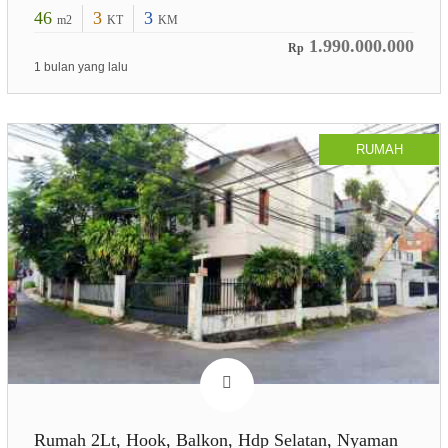
46
3
3
m2
KT
KM
1.990.000.000
Rp
1 bulan yang lalu
RUMAH
Rumah 2Lt, Hook, Balkon, Hdp Selatan, Nyaman