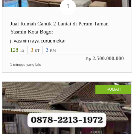
Jual Rumah Cantik 2 Lantai di Perum Taman
Yasmin Kota Bogor
jl yasmin raya curugmekar
128
3
3
m2
KT
KM
2.500.000.000
Rp
1 minggu yang lalu
RUMAH