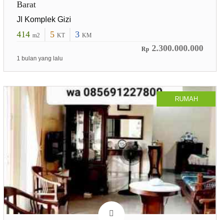
Barat
Jl Komplek Gizi
414
5
3
m2
KT
KM
2.300.000.000
Rp
1 bulan yang lalu
RUMAH