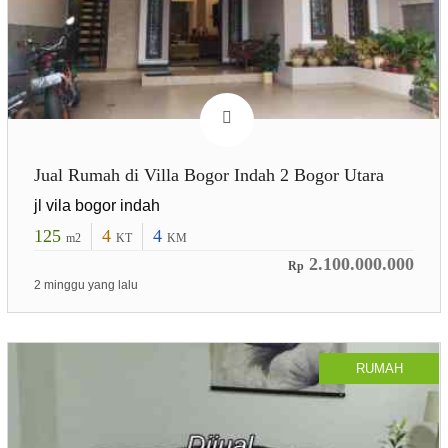
Jual Rumah di Villa Bogor Indah 2 Bogor Utara
jl vila bogor indah
125
4
4
m2
KT
KM
2.100.000.000
Rp
2 minggu yang lalu
RUMAH