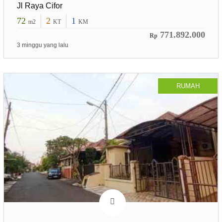
Jl Raya Cifor
72
2
1
m2
KT
KM
771.892.000
Rp
3 minggu yang lalu
RUMAH