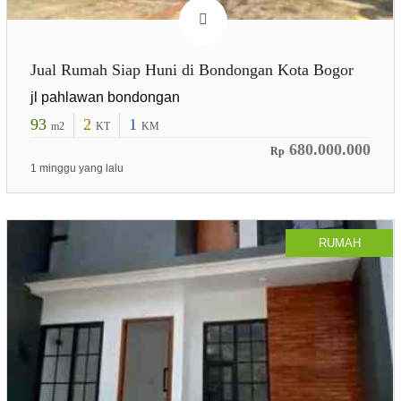
Jual Rumah Siap Huni di Bondongan Kota Bogor
jl pahlawan bondongan
93
2
1
m2
KT
KM
680.000.000
Rp
1 minggu yang lalu
RUMAH