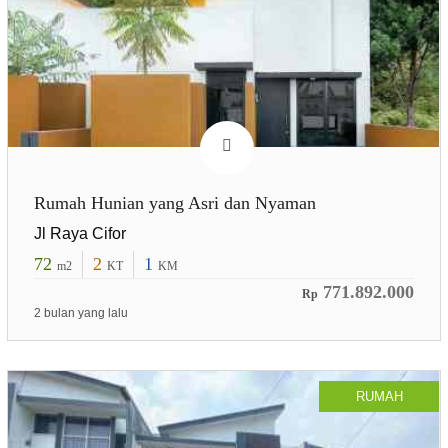
Rumah Hunian yang Asri dan Nyaman
Jl Raya Cifor
72
2
1
m2
KT
KM
771.892.000
Rp
2 bulan yang lalu
RUMAH