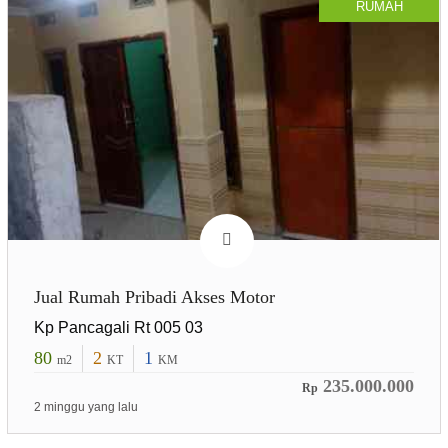
RUMAH
Jual Rumah Pribadi Akses Motor
Kp Pancagali Rt 005 03
80
2
1
m2
KT
KM
235.000.000
Rp
2 minggu yang lalu