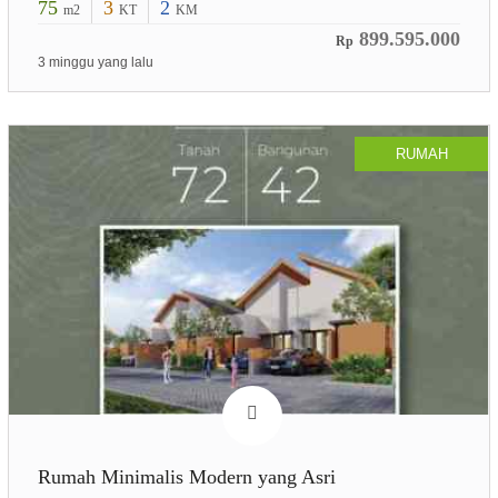
75
3
2
m2
KT
KM
899.595.000
Rp
3 minggu yang lalu
RUMAH
Rumah Minimalis Modern yang Asri