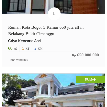
Rumah Kota Bogor 3 Kamar 650 juta all in
Belakang Bukit Cimanggu
Griya Kencana Asri
60
3
2
m2
KT
KM
650.000.000
Rp
1 hari yang lalu
RUMAH