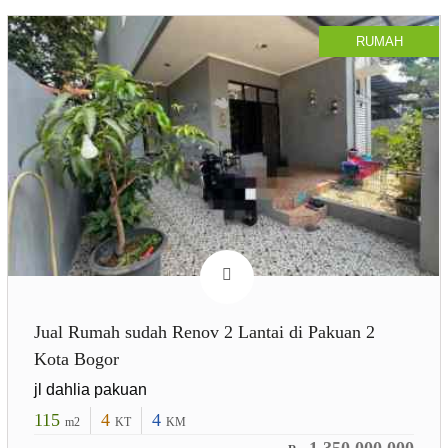
RUMAH
Jual Rumah sudah Renov 2 Lantai di Pakuan 2
Kota Bogor
jl dahlia pakuan
115
4
4
m2
KT
KM
1.350.000.000