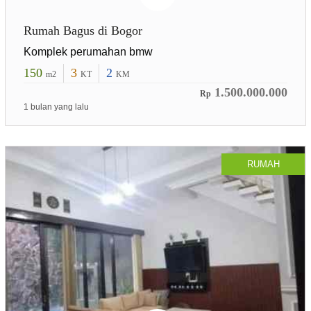
Rumah Bagus di Bogor
Komplek perumahan bmw
150
3
2
m2
KT
KM
1.500.000.000
Rp
1 bulan yang lalu
RUMAH