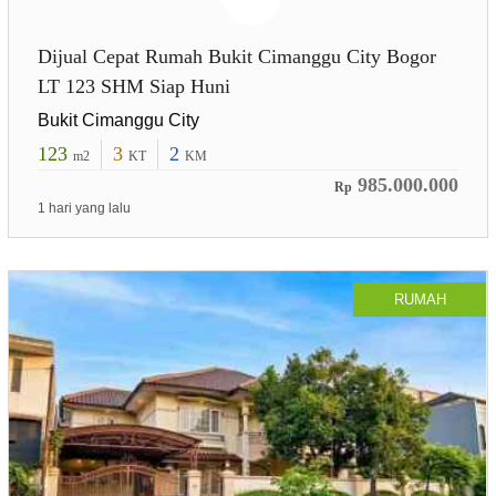
Dijual Cepat Rumah Bukit Cimanggu City Bogor
LT 123 SHM Siap Huni
Bukit Cimanggu City
123
3
2
m2
KT
KM
985.000.000
Rp
1 hari yang lalu
RUMAH