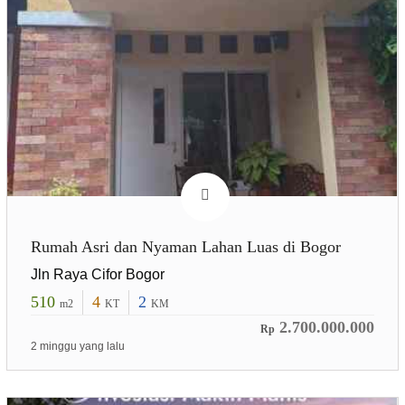
Rumah Asri dan Nyaman Lahan Luas di Bogor
Jln Raya Cifor Bogor
510
4
2
m2
KT
KM
2.700.000.000
Rp
2 minggu yang lalu