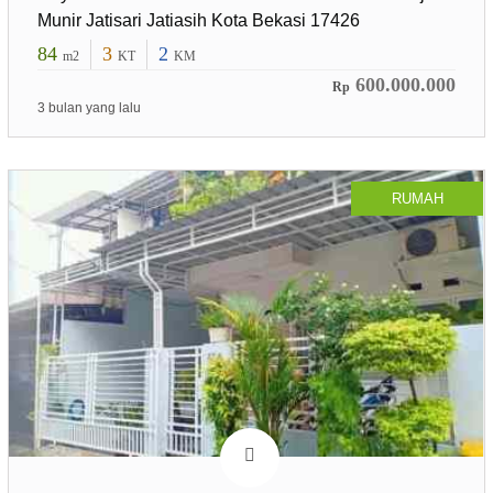
Munir Jatisari Jatiasih Kota Bekasi 17426
84
3
2
m2
KT
KM
600.000.000
Rp
3 bulan yang lalu
RUMAH