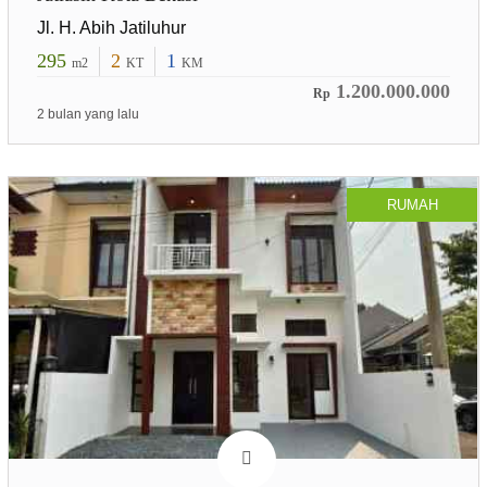
Jl. H. Abih Jatiluhur
295
2
1
m2
KT
KM
1.200.000.000
Rp
2 bulan yang lalu
RUMAH