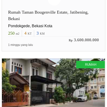
Rumah Taman Bougenville Estate, Jatibening,
Bekasi
Pondokgede, Bekasi Kota
250
4
3
m2
KT
KM
3.600.000.000
Rp
1 minggu yang lalu
RUMAH