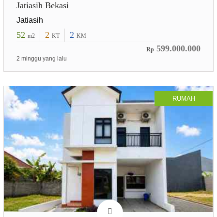
Jatiasih Bekasi
Jatiasih
52
2
2
m2
KT
KM
599.000.000
Rp
2 minggu yang lalu
RUMAH