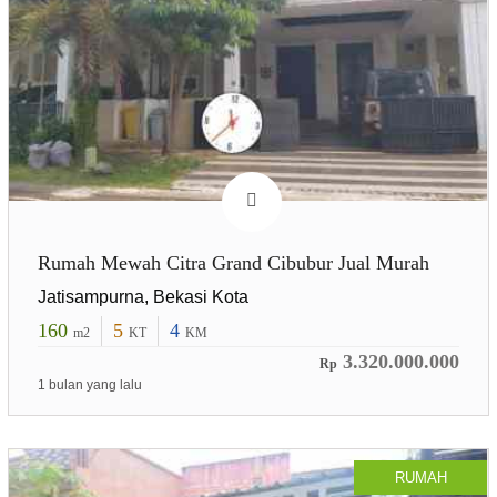
Rumah Mewah Citra Grand Cibubur Jual Murah
Jatisampurna, Bekasi Kota
160
5
4
m2
KT
KM
3.320.000.000
Rp
1 bulan yang lalu
RUMAH