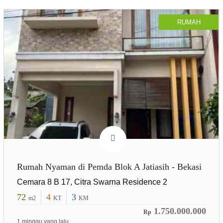
RUMAH
Rumah Nyaman di Pemda Blok A Jatiasih - Bekasi
Cemara 8 B 17, Citra Swarna Residence 2
72
4
3
m2
KT
KM
1.750.000.000
Rp
1 minggu yang lalu