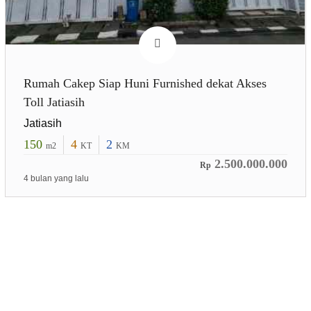
Rumah Cakep Siap Huni Furnished dekat Akses
Toll Jatiasih
Jatiasih
150
4
2
m2
KT
KM
2.500.000.000
Rp
4 bulan yang lalu