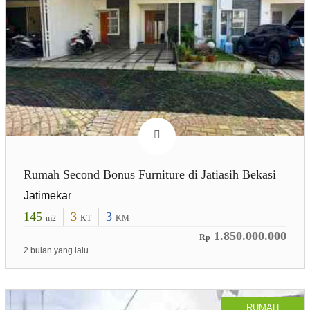
Rumah Second Bonus Furniture di Jatiasih Bekasi
Jatimekar
145
3
3
m2
KT
KM
1.850.000.000
Rp
2 bulan yang lalu
RUMAH