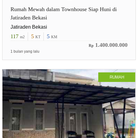
Rumah Mewah dalam Townhouse Siap Huni di
Jatiraden Bekasi
Jatiraden Bekasi
117
5
5
m2
KT
KM
1.400.000.000
Rp
1 bulan yang lalu
RUMAH