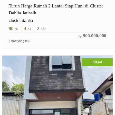
Turun Harga Rumah 2 Lantai Siap Huni di Cluster
Dahlia Jatiasih
cluster dahlia
80
4
2
m2
KT
KM
900.000.000
Rp
6 hari yang lalu
RUMAH