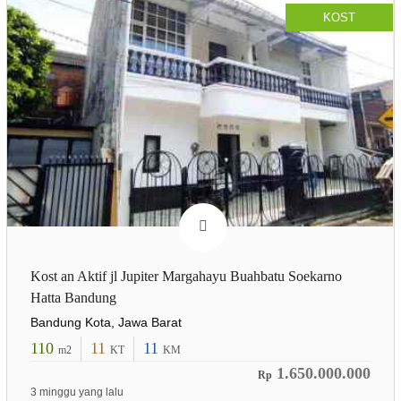
KOST
Kost an Aktif jl Jupiter Margahayu Buahbatu Soekarno
Hatta Bandung
Bandung Kota, Jawa Barat
110
11
11
m2
KT
KM
1.650.000.000
Rp
3 minggu yang lalu