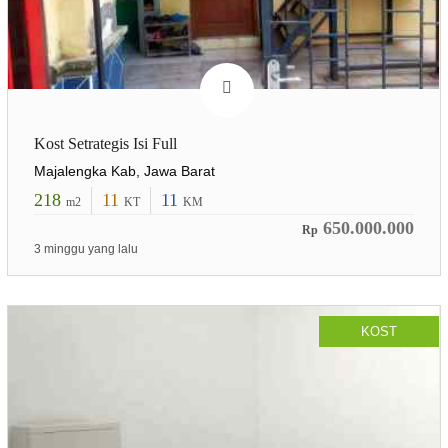
Kost Setrategis Isi Full
Majalengka Kab, Jawa Barat
218
11
11
m2
KT
KM
650.000.000
Rp
3 minggu yang lalu
KOST