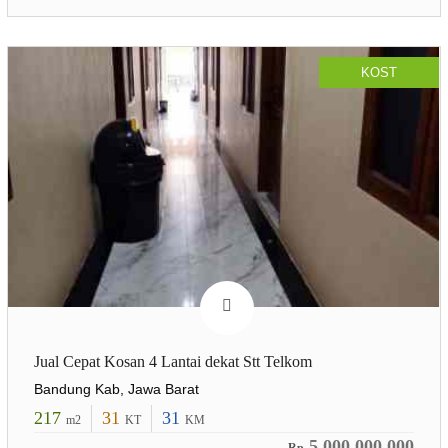
KOST
Jual Cepat Kosan 4 Lantai dekat Stt Telkom
Bandung Kab, Jawa Barat
217
31
31
m2
KT
KM
5.000.000.000
Rp