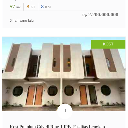
57
8
8
m2
KT
KM
2.200.000.000
Rp
6 hari yang lalu
KOST
Kost Premium Cdv di Ring 1 IPB, Fasilitas Lengkap,