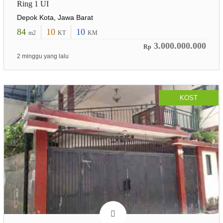
Ring 1 UI
Depok Kota, Jawa Barat
84
10
10
m2
KT
KM
3.000.000.000
Rp
2 minggu yang lalu
KOST