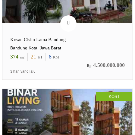
Kosan Cisitu Lama Bandung
Bandung Kota, Jawa Barat
374
21
8
m2
KT
KM
4.500.000.000
Rp
3 hari yang lalu
KOST