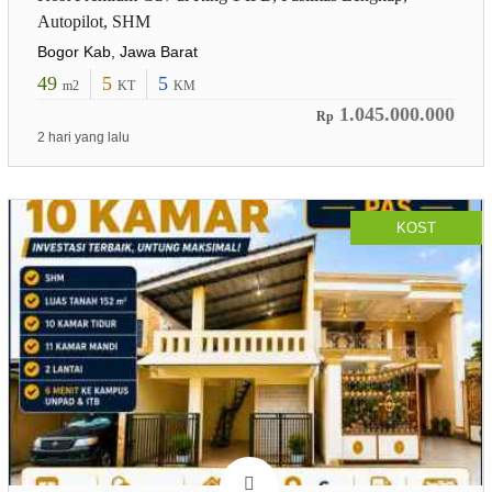
Autopilot, SHM
Bogor Kab, Jawa Barat
49
5
5
m2
KT
KM
1.045.000.000
Rp
2 hari yang lalu
KOST