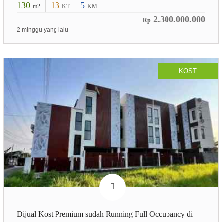
130
13
5
m2
KT
KM
2.300.000.000
Rp
2 minggu yang lalu
KOST
Dijual Kost Premium sudah Running Full Occupancy di