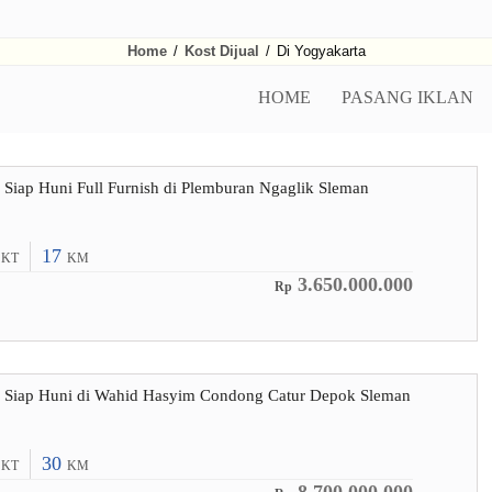
Home
/
Kost Dijual
/
Di Yogyakarta
HOME
PASANG IKLAN
 Siap Huni Full Furnish di Plemburan Ngaglik Sleman
6
17
KT
KM
3.650.000.000
Rp
e Siap Huni di Wahid Hasyim Condong Catur Depok Sleman
0
30
KT
KM