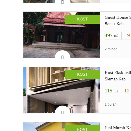
Guest House S
KOST
Bantul Kab
497
1
m2
2 minggu
Kost Eksklus
KOST
Sleman Kab
115
12
m2
1 bulan
Jual Murah K
KOST