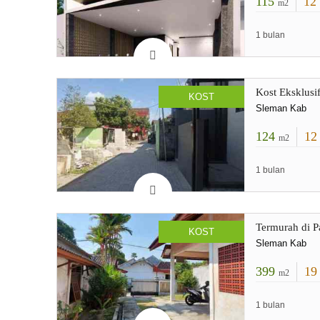
115
12
m2
1 bulan
Kost Eksklusi
KOST
Sleman Kab
124
1
m2
1 bulan
Termurah di P
KOST
Sleman Kab
399
1
m2
1 bulan