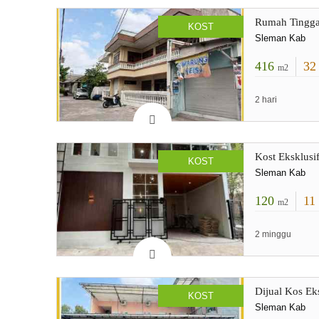
Rumah Tinggal
KOST
Sleman Kab
416
3
m2
2 hari
Kost Eksklusi
KOST
Sleman Kab
120
11
m2
2 minggu
Dijual Kos Ek
KOST
Sleman Kab