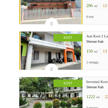
206
1
m2
6 hari
Jual Kost 2 L
KOST
Sleman Kab
150
1
m2
1 minggu
Investasi Kost
KOST
Sleman Kab
1222
2
m2