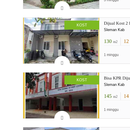
3 minggu
Dijual Kost 
KOST
Sleman Kab
130
1
m2
1 minggu
Bisa KPR Diju
KOST
Sleman Kab
145
1
m2
1 minggu