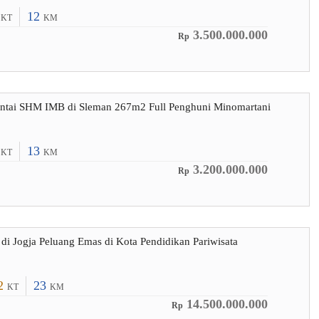
2
12
KT
KM
3.500.000.000
Rp
antai SHM IMB di Sleman 267m2 Full Penghuni Minomartani
3
13
KT
KM
3.200.000.000
Rp
 di Jogja Peluang Emas di Kota Pendidikan Pariwisata
2
23
KT
KM
14.500.000.000
Rp