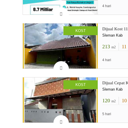
4 hari
Dijual Kost 1
KOST
Sleman Kab
213
11
m2
4 hari
Dijual Cepat 
KOST
Sleman Kab
120
1
m2
5 hari