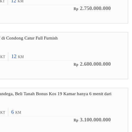
12
KT
KM
2.750.000.000
Rp
f di Condong Catur Full Furnish
2
12
KT
KM
2.600.000.000
Rp
andega, Beli Tanah Bonus Kos 19 Kamar hanya 6 menit dari
9
6
KT
KM
3.100.000.000
Rp