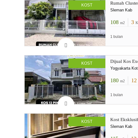
Rumah Cluster
KOST
Sleman Kab
108
3
m2
K
1 bulan
Dijual Kos Ex
KOST
Yogyakarta Kot
180
1
m2
1 bulan
Kost Eksklusi
KOST
Sleman Kab