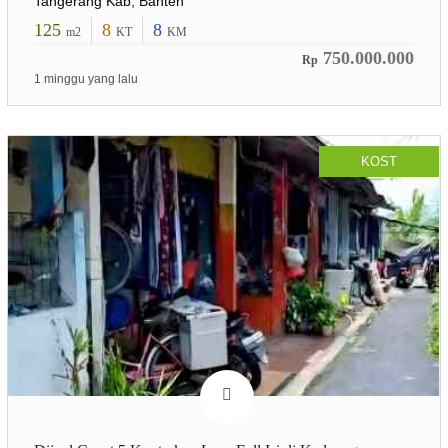
Tangerang Kab, Banten
125
8
8
m2
KT
KM
750.000.000
Rp
1 minggu yang lalu
KOST