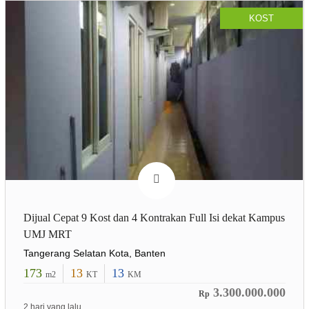
KOST
Dijual Cepat 9 Kost dan 4 Kontrakan Full Isi dekat Kampus
UMJ MRT
Tangerang Selatan Kota, Banten
173
13
13
m2
KT
KM
3.300.000.000
Rp
2 hari yang lalu