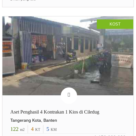
KOST
Aset Penghasil 4 Kontrakan 1 Kios di Ciledug
Tangerang Kota, Banten
122
4
5
m2
KT
KM