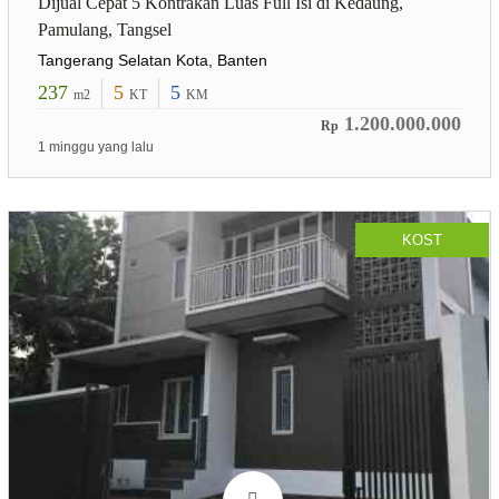
Dijual Cepat 5 Kontrakan Luas Full Isi di Kedaung,
Pamulang, Tangsel
Tangerang Selatan Kota, Banten
237
5
5
m2
KT
KM
1.200.000.000
Rp
1 minggu yang lalu
KOST