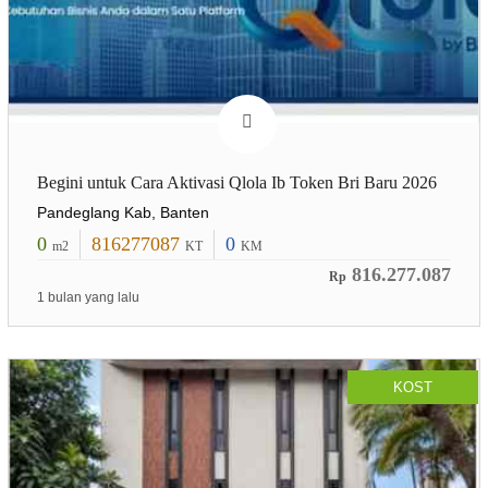
Begini untuk Cara Aktivasi Qlola Ib Token Bri Baru 2026
Pandeglang Kab, Banten
0
816277087
0
m2
KT
KM
816.277.087
Rp
1 bulan yang lalu
KOST