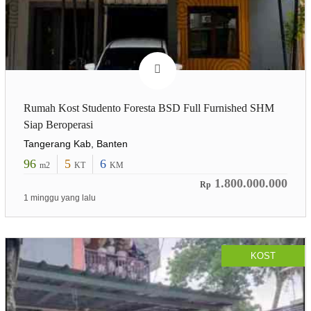
Rumah Kost Studento Foresta BSD Full Furnished SHM
Siap Beroperasi
Tangerang Kab, Banten
96
5
6
m2
KT
KM
1.800.000.000
Rp
1 minggu yang lalu
KOST