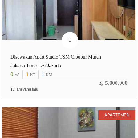
Disewakan Apart Studio TSM Cibubur Murah
Jakarta Timur, Dki Jakarta
0
1
1
m2
KT
KM
5.000.000
Rp
18 jam yang lalu
APARTEMEN