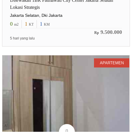
Disewakan 1BR Fatmawati City Center Jakarta Selatan
Lokasi Strategis
Jakarta Selatan, Dki Jakarta
0
1
1
m2
KT
KM
9.500.000
Rp
5 hari yang lalu
APARTEMEN