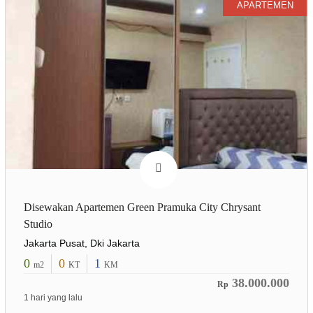
APARTEMEN
Disewakan Apartemen Green Pramuka City Chrysant
Studio
Jakarta Pusat, Dki Jakarta
0
0
1
m2
KT
KM
38.000.000
Rp
1 hari yang lalu