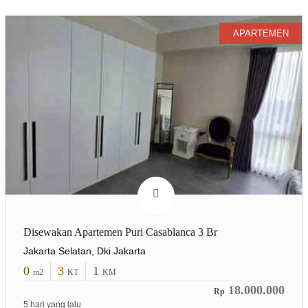
APARTEMEN
Disewakan Apartemen Puri Casablanca 3 Br
Jakarta Selatan, Dki Jakarta
0
3
1
m2
KT
KM
18.000.000
Rp
5 hari yang lalu