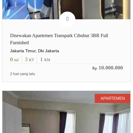
Disewakan Apartemen Transpark Cibubur 3BR Full
Furnished
Jakarta Timur, Dki Jakarta
0
3
1
m2
KT
KM
10.000.000
Rp
2 hari yang lalu
APARTEMEN