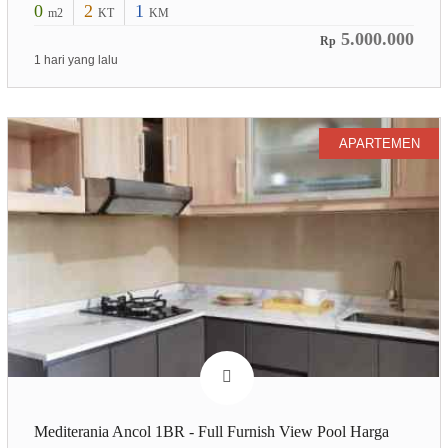
0
2
1
m2
KT
KM
5.000.000
Rp
1 hari yang lalu
APARTEMEN
Mediterania Ancol 1BR - Full Furnish View Pool Harga