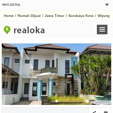
INFO DETAIL
CALCULATOR K
Home
/
Rumah Dijual
/
Jawa Timur
/
Surabaya Kota
/
Wiyung
Harga Rp 2.
Pinjaman (PIN) 70%
% /th
O
Untuk hasil simulasi lai
pada kotak-kotak
Simpan Bun