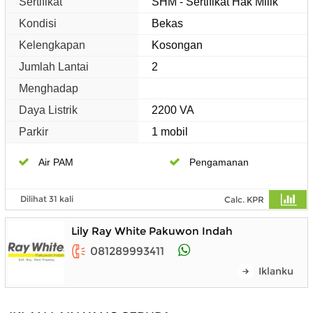
Sertifikat
SHM - Sertifikat Hak Milik
Kondisi
Bekas
Kelengkapan
Kosongan
Jumlah Lantai
2
Menghadap
Daya Listrik
2200 VA
Parkir
1 mobil
Air PAM
Pengamanan
Dilihat 31 kali
Calc. KPR
Lily Ray White Pakuwon Indah
081289993411
Iklanku