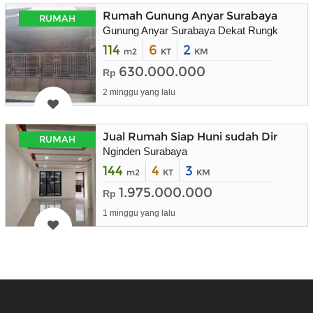
Rumah Gunung Anyar Surabaya Timur
RUMAH
Gunung Anyar Surabaya Dekat Rungkut
114
6
2
m2
KT
KM
630.000.000
Rp
2 minggu yang lalu
Jual Rumah Siap Huni sudah Direnova
RUMAH
Nginden Surabaya
144
4
3
m2
KT
KM
1.975.000.000
Rp
1 minggu yang lalu