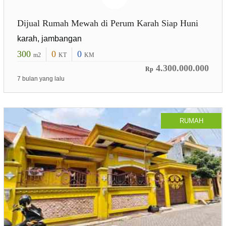
Dijual Rumah Mewah di Perum Karah Siap Huni
karah, jambangan
300
0
0
m2
KT
KM
4.300.000.000
Rp
7 bulan yang lalu
RUMAH