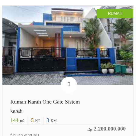
RUMAH
Rumah Karah One Gate Sistem
karah
144
5
3
m2
KT
KM
2.200.000.000
Rp
5 bulan yang lalu