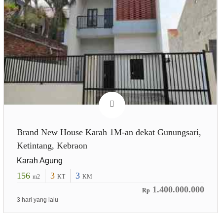
Brand New House Karah 1M-an dekat Gunungsari,
Ketintang, Kebraon
Karah Agung
156
3
3
m2
KT
KM
1.400.000.000
Rp
3 hari yang lalu