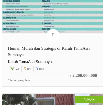
Hunian Murah dan Strategis di Karah TamaAsri
Surabaya
Karah TamaAsri Surabaya
128
5
3
m2
KT
KM
2.200.000.000
Rp
1 tahun yang lalu
RUMAH