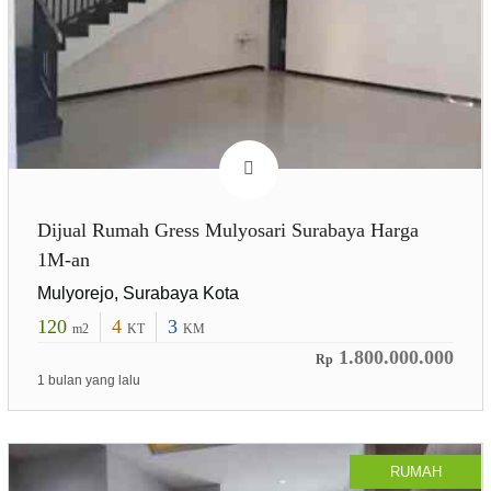
Dijual Rumah Gress Mulyosari Surabaya Harga
1M-an
Mulyorejo, Surabaya Kota
120
4
3
m2
KT
KM
1.800.000.000
Rp
1 bulan yang lalu
RUMAH