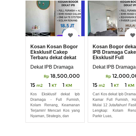
Kosan Kosan Bogor
Kosan Bogor deka
Eksklusif Cakep
IPB Dramaga Cak
Terbaru dekat dekat
Eksklusif Full
IPB Dramaga
Furnish
Dekat IPB Dramaga
Dekat IPB Dramaga
18,500,000
12,000,
Rp
Rp
15
1
1
15
1
1
m2
KT
KM
m2
KT
KM
Kos Eksklusif dekat Ipb
Cari Kos dekat Ipb Dram
Dramaga - Full Furnish,
Kamar Full Furnish, H
Kolam Renang, Keamanan
Mulai 12 Juta/tahun! Fasil
Terjamin! Mencari Kos yang
Lengkap: Kolam Rena
Nyaman, Strategis, dan
Parkir Luas,