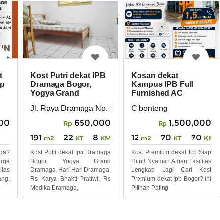
t
Kost Putri dekat IPB
Kosan dekat
ep
Dramaga Bogor,
Kampus IPB Full
Yogya Grand
Furnished AC
Dramaga
Jl. Raya Dramaga No. 37, Kel. Babakan, Kec. Dramag
Cibenteng
000
650,000
1,500,000
Rp
Rp
191
22
8
12
70
70
m2
KT
KM
m2
KT
KM
aga?
Kost Putri dekat Ipb Dramaga
Kost Premium dekat Ipb Siap
arga
Bogor, Yogya Grand
Huni! Nyaman Aman Fasilitas
itas
Dramaga, Hari Hari Dramaga,
Lengkap Lagi Cari Kost
ng,
Rs Karya Bhakti Pratiwi, Rs
Premium dekat Ipb Bogor? ini
Medika Dramaga,
Pilihan Paling