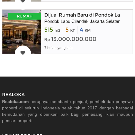
Dijual Rumah Baru di Pondok Labu Cil
RUMAH
Pondok Labu Cilandak Jakarta Selatan
515
5
4
m2
KT
KM
13.000.000.000
Rp
7 bulan yang lalu
REALOKA
Realoka.com
berupaya membantu penjual, pembeli dan penyewa
properti di seluruh Indonesia sejak tahun 2017 dengan berbagai
kemudahan yang diberikan baik bagi pemasang iklan maupun
pencari properti.