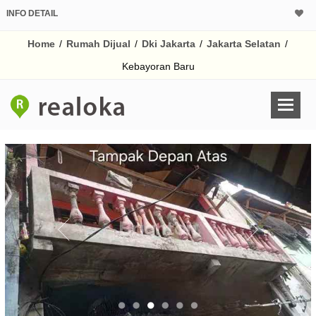
INFO DETAIL
CALCULATOR K
Home
/
Rumah Dijual
/
Dki Jakarta
/
Jakarta Selatan
/
Harga Rp 1.
Pinjaman (PIN) 70
Kebayoran Baru
% /th
O
Untuk hasil simulasi lai
pada kotak-kotak
Simpan Bun