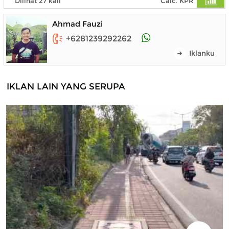
Dilihat 27 kali
Calc. KPR
Ahmad Fauzi
+6281239292262
Iklanku
IKLAN LAIN YANG SERUPA