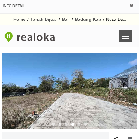
INFO DETAIL
CALCULATOR K
Home
/
Tanah Dijual
/
Bali
/
Badung Kab
/
Nusa Dua
Harga
Pinjaman (PIN) 70
% /th
O
Untuk hasil simulasi lai
pada kotak-kotak
Simpan Bun