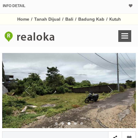
INFO DETAIL
CALCULATOR K
Home
/
Tanah Dijual
/
Bali
/
Badung Kab
/
Kutuh
Harga
Pinjaman (PIN) 70%
% /th
O
Untuk hasil simulasi lai
pada kotak-kotak
Simpan Bun