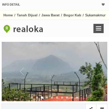
INFO DETAIL
CALCULATOR K
Home
/
Tanah Dijual
/
Jawa Barat
/
Bogor Kab
/
Sukamakmur
Harga
Pinjaman (PIN) 70
% /th
O
Untuk hasil simulasi lai
pada kotak-kotak
Simpan Bun