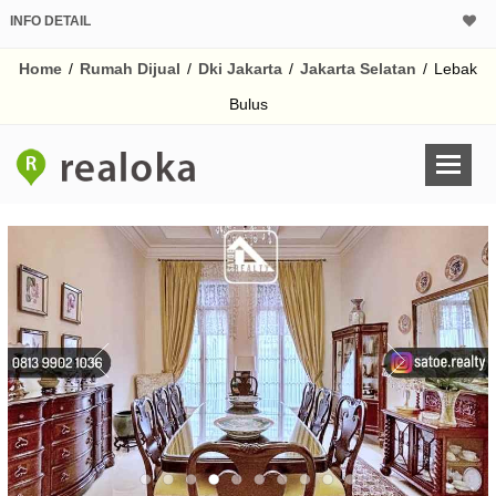
INFO DETAIL
CALCULATOR K
Home
/
Rumah Dijual
/
Dki Jakarta
/
Jakarta Selatan
/
Lebak
Harga Rp 26
Pinjaman (PIN) 70% 
Bulus
% /th
O
Untuk hasil simulasi lai
pada kotak-kotak
Simpan Bun