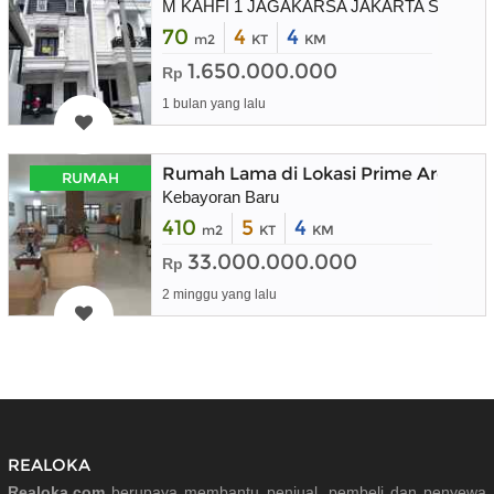
M KAHFI 1 JAGAKARSA JAKARTA SELATA
70
4
4
m2
KT
KM
1.650.000.000
Rp
1 bulan yang lalu
Rumah Lama di Lokasi Prime Area Ke
RUMAH
Kebayoran Baru
410
5
4
m2
KT
KM
33.000.000.000
Rp
2 minggu yang lalu
REALOKA
Realoka.com
berupaya membantu penjual, pembeli dan penyewa