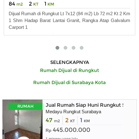
84
2
1
m2
KT
KM
Dijual Rumah di Rungkut Lt 7x12 (84 m2) Lb 72 m2 Kt 2 Km
1 Shm Hadap Barat Lantai Granit, Rangka Atap Galvalum
Carport 1
SELENGKAPNYA
Rumah Dijual di Rungkut
Rumah Dijual di Surabaya Kota
Jual Rumah Siap Huni Rungkut Surab
RUMAH
Medayu Rungkut Surabaya
47
2
1
m2
KT
KM
445.000.000
Rp