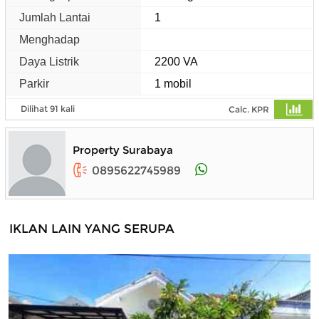
Jumlah Lantai
1
Menghadap
Daya Listrik
2200 VA
Parkir
1 mobil
Dilihat 91 kali
Calc. KPR
Property Surabaya
0895622745989
IKLAN LAIN YANG SERUPA