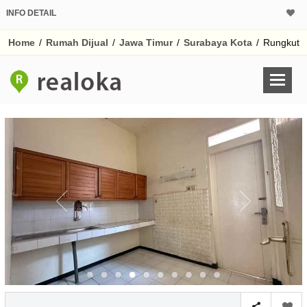
INFO DETAIL
CALCULATOR K
Home
/
Rumah Dijual
/
Jawa Timur
/
Surabaya Kota
/
Rungkut
Harga Rp 1.
Pinjaman (PIN) 70%
% /th
O
Untuk hasil simulasi lai
pada kotak-kotak
Simpan Bun