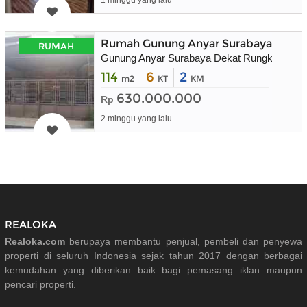
1 minggu yang lalu
Rumah Gunung Anyar Surabaya Timur
RUMAH
Gunung Anyar Surabaya Dekat Rungkut
114
6
2
m2
KT
KM
630.000.000
Rp
2 minggu yang lalu
REALOKA
Realoka.com
berupaya membantu penjual, pembeli dan penyewa
properti di seluruh Indonesia sejak tahun 2017 dengan berbagai
kemudahan yang diberikan baik bagi pemasang iklan maupun
pencari properti.