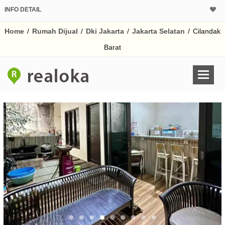
INFO DETAIL
CALCULATOR K
Home
/
Rumah Dijual
/
Dki Jakarta
/
Jakarta Selatan
/
Cilandak
Harga Rp 3.
Pinjaman (PIN) 70%
Barat
% /th
O
Untuk hasil simulasi lai
pada kotak-kotak
Simpan Bun