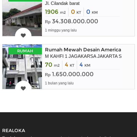
Jl. Cilandak barat
1906
0
0
m2
KT
KM
34.308.000.000
Rp
1 minggu yang lalu
Rumah Mewah Desain American Clasik
RUMAH
M KAHFI 1 JAGAKARSA JAKARTA SELATA
70
4
4
m2
KT
KM
1.650.000.000
Rp
1 bulan yang lalu
REALOKA