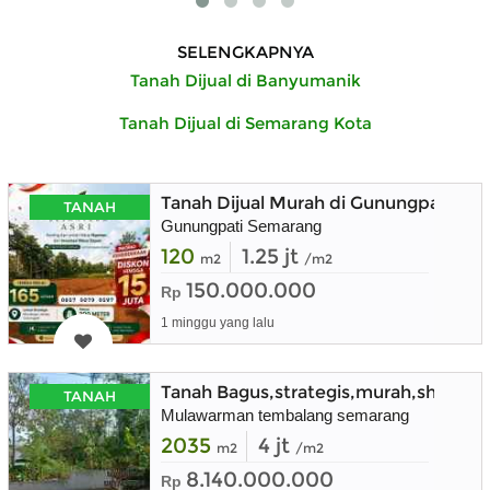
SELENGKAPNYA
Tanah Dijual di Banyumanik
Tanah Dijual di Semarang Kota
Tanah Dijual Murah di Gunungpati Ko
TANAH
Gunungpati Semarang
120
1.25 jt
m2
/m2
150.000.000
Rp
1 minggu yang lalu
Tanah Bagus,strategis,murah,shm,d
TANAH
Mulawarman tembalang semarang
2035
4 jt
m2
/m2
8.140.000.000
Rp