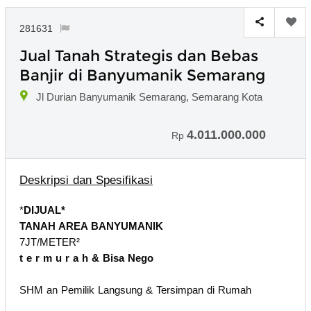
281631
Jual Tanah Strategis dan Bebas
Banjir di Banyumanik Semarang
Jl Durian Banyumanik Semarang, Semarang Kota
4.011.000.000
Rp
Deskripsi dan Spesifikasi
*
DIJUAL*
TANAH AREA BANYUMANIK
7JT/METER²
t e r m u r a h & Bisa Nego
SHM an Pemilik Langsung & Tersimpan di Rumah