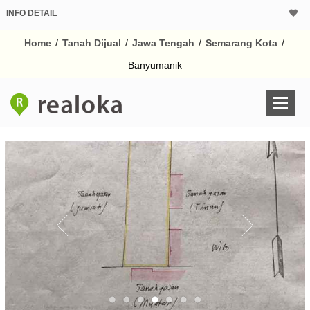
INFO DETAIL
CALCULATOR K
Home
/
Tanah Dijual
/
Jawa Tengah
/
Semarang Kota
/
Harga
Pinjaman (PIN) 70%
Banyumanik
% /th
O
Untuk hasil simulasi lai
pada kotak-kotak
Simpan Bun