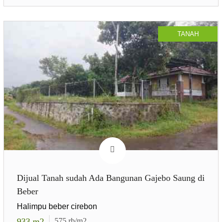
TANAH
Dijual Tanah sudah Ada Bangunan Gajebo Saung di
Beber
Halimpu beber cirebon
933
m2
575
rb/m2