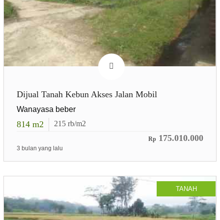
Dijual Tanah Kebun Akses Jalan Mobil
Wanayasa beber
814
m2
215
rb/m2
175.010.000
Rp
3 bulan yang lalu
TANAH