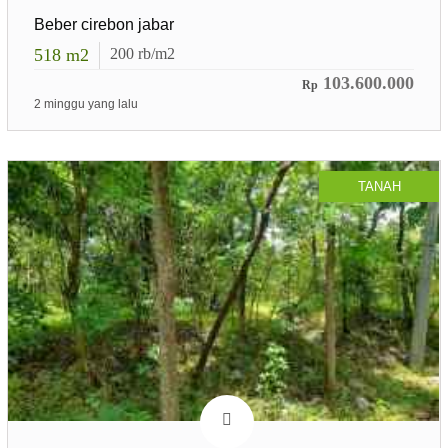
Beber cirebon jabar
518
m2
200
rb/m2
103.600.000
Rp
2 minggu yang lalu
TANAH