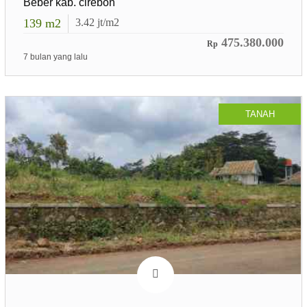
Beber kab. cirebon
139
m2
3.42
jt/m2
475.380.000
Rp
7 bulan yang lalu
TANAH