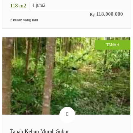
118
m2
1
jt/m2
118.000.000
Rp
2 bulan yang lalu
TANAH
Tanah Kebun Murah Subur