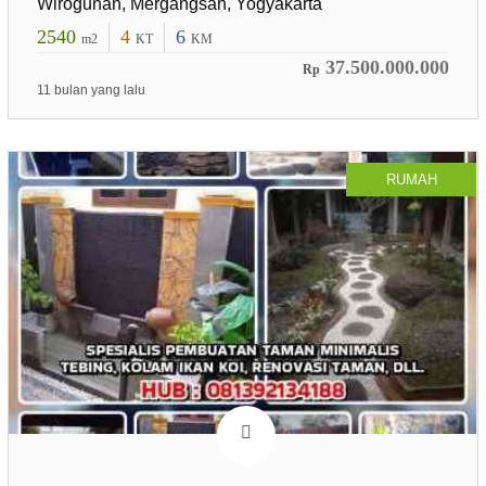
Wirogunan, Mergangsan, Yogyakarta
2540
4
6
m2
KT
KM
37.500.000.000
Rp
11 bulan yang lalu
RUMAH