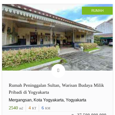
RUMAH
Rumah Peninggalan Sultan, Warisan Budaya Milik
Pribadi di Yogyakarta
Mergangsan, Kota Yogyakarta, Yogyakarta
2540
4
6
m2
KT
KM
37.500.000.000