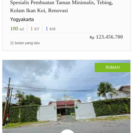
Spesialis Pembuatan Taman Minimalis, Tebing,
Kolam Ikan Koi, Renovasi
Yogyakarta
100
1
1
m2
KT
KM
123.456.700
Rp
11 bulan yang lalu
RUMAH