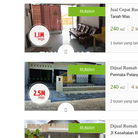
Jual Cepat R
RUMAH
Tanah Mas
240
2
m2
K
1 bulan yang lal
Dijual Rumah 
RUMAH
Permata Pelang
240
4
m2
K
2 bulan yang lal
Dijual Rumah
RUMAH
Jl Kesehatan 