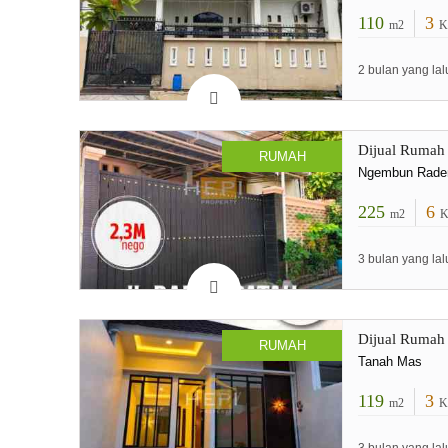
110
3
m2
K
2 bulan yang lal
Dijual Rumah
RUMAH
Ngembun Rade
225
6
m2
K
3 bulan yang lal
Dijual Rumah
RUMAH
Tanah Mas
119
3
m2
K