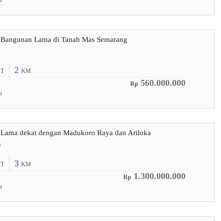
u
 Bangunan Lama di Tanah Mas Semarang
2
T
KM
560.000.000
Rp
u
 Lama dekat dengan Madukoro Raya dan Ariloka
a
3
T
KM
1.300.000.000
Rp
u