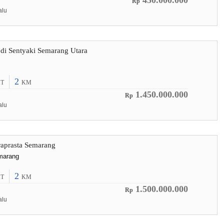
450.000.000
Rp
alu
di Sentyaki Semarang Utara
2
T
KM
1.450.000.000
Rp
alu
raprasta Semarang
marang
2
T
KM
1.500.000.000
Rp
alu