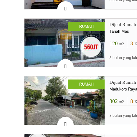
3 bulan yang lal
Dijual Rumah
RUMAH
Tanah Mas
120
3
m2
K
8 bulan yang lal
Dijual Rumah
RUMAH
Madukoro Ray
302
8
m2
K
8 bulan yang lal