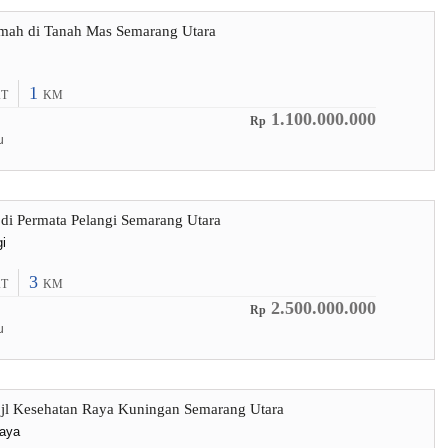
umah di Tanah Mas Semarang Utara
1
T
KM
1.100.000.000
Rp
u
di Permata Pelangi Semarang Utara
i
3
T
KM
2.500.000.000
Rp
u
 jl Kesehatan Raya Kuningan Semarang Utara
Raya