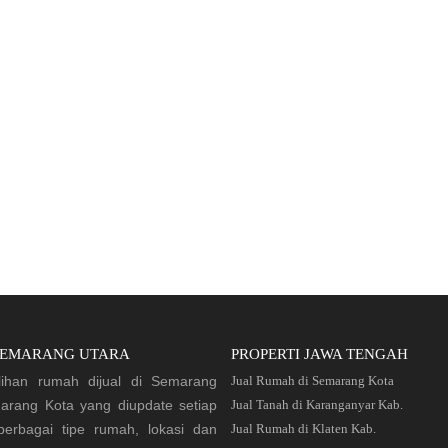
SEMARANG UTARA
PROPERTI JAWA TENGAH
lihan rumah dijual di Semarang
Jual Rumah di Semarang Kota
arang Kota yang diupdate setiap
Jual Tanah di Karanganyar Kab.
 berbagai tipe rumah, lokasi dan
Jual Rumah di Klaten Kab.