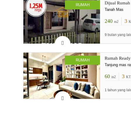
Dijual Rumah
RUMAH
Tanah Mas
240
3
m2
K
9 bulan yang lal
Rumah Ready
RUMAH
Tanjung mas r
60
3
m2
KT
1 tahun yang lal