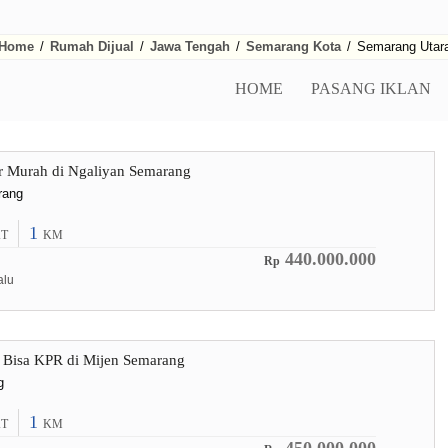
Home
/
Rumah Dijual
/
Jawa Tengah
/
Semarang Kota
/
Semarang Utar
HOME
PASANG IKLAN
r Murah di Ngaliyan Semarang
rang
1
T
KM
440.000.000
Rp
alu
Bisa KPR di Mijen Semarang
g
1
T
KM