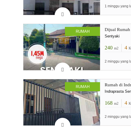
1 minggu yang l
Dijual Rumah 
RUMAH
Sentyaki
240
4
m2
K
2 minggu yang l
Rumah di Ind
RUMAH
Indraprasta Se
168
4
m2
K
2 minggu yang l