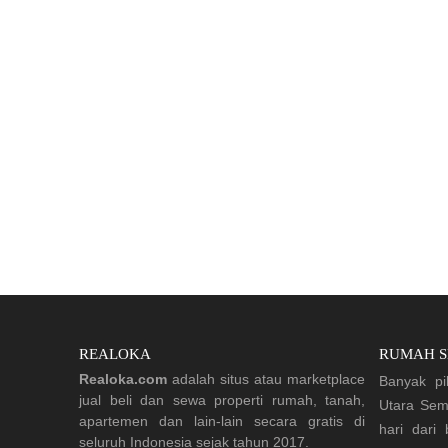
REALOKA
RUMAH 
Realoka.com
adalah situs atau marketplace
Banyak pi
jual beli dan sewa properti rumah, tanah,
Utara Sem
apartemen dan lain-lain secara gratis di
hari dari
seluruh Indonesia sejak tahun 2017.