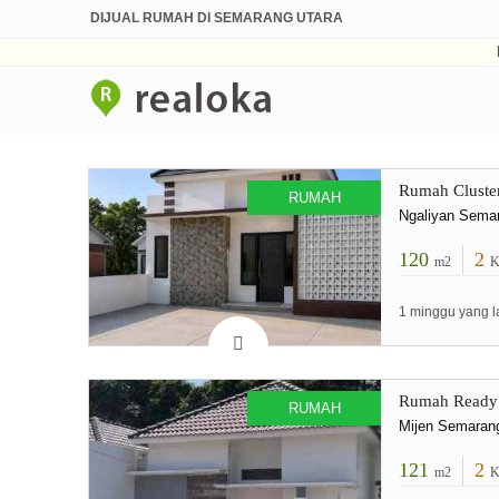
DIJUAL RUMAH DI SEMARANG UTARA
Rumah Cluste
RUMAH
Ngaliyan Sema
120
2
m2
K
1 minggu yang l
Rumah Ready 
RUMAH
Mijen Semaran
121
2
m2
K