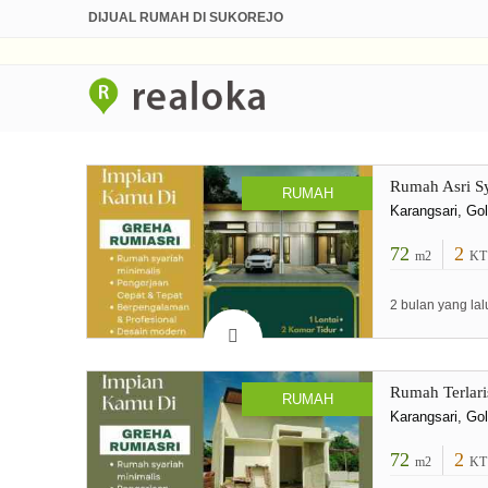
DIJUAL RUMAH DI SUKOREJO
Rumah Asri Sy
RUMAH
Karangsari, Go
72
2
m2
KT
2 bulan yang lal
Rumah Terlari
RUMAH
Karangsari, Go
72
2
m2
KT