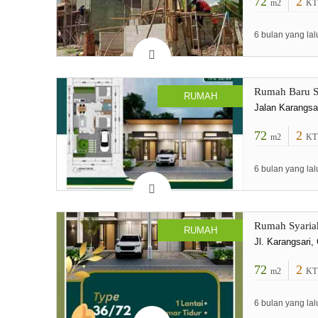
72
2
m2
KT
6 bulan yang lal
Rumah Baru S
RUMAH
Jalan Karangsa
72
2
m2
KT
6 bulan yang lal
Rumah Syariah
RUMAH
Jl. Karangsari
72
2
m2
KT
6 bulan yang lal