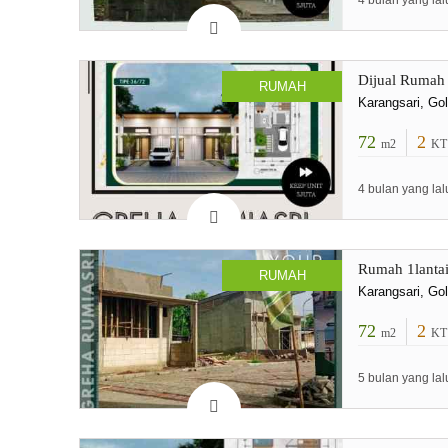
4 bulan yang lal
Dijual Rumah
RUMAH
Karangsari, Go
72
2
m2
KT
4 bulan yang lal
Rumah 1lantai
RUMAH
Karangsari, Go
72
2
m2
KT
5 bulan yang lal