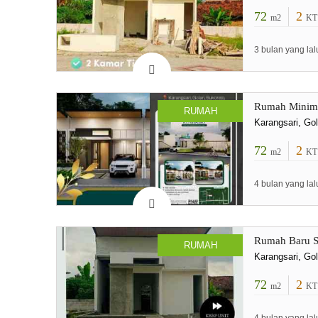
72
2
m2
KT
3 bulan yang lal
Rumah Minima
RUMAH
Karangsari, Go
72
2
m2
KT
4 bulan yang lal
Rumah Baru S
RUMAH
Karangsari, Go
72
2
m2
KT