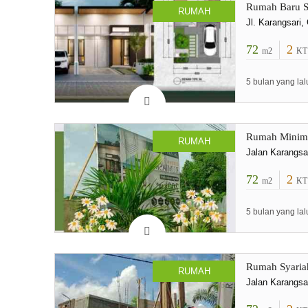
Rumah Baru S
RUMAH
Jl. Karangsari
72
2
m2
KT
5 bulan yang lal
Rumah Minima
RUMAH
Jalan Karangsa
72
2
m2
KT
5 bulan yang lal
Rumah Syaria
RUMAH
Jalan Karangsa