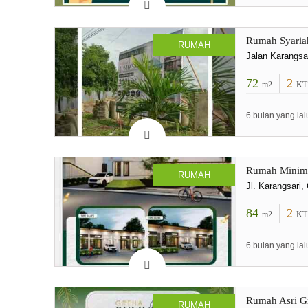
Rumah Syaria
RUMAH
Jalan Karangsa
72
2
m2
KT
6 bulan yang lal
Rumah Minima
RUMAH
Jl. Karangsari
84
2
m2
KT
6 bulan yang lal
Rumah Asri G
RUMAH