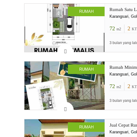
Rumah Satu La
RUMAH
Karangsari, Go
72
2
m2
KT
3 bulan yang lal
Rumah Minima
RUMAH
Karangsari, Go
72
2
m2
KT
3 bulan yang lal
Jual Cepat Ru
RUMAH
Karangsari, Go