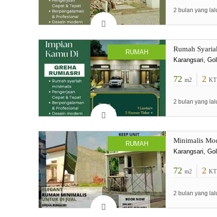
2 bulan yang lal
Rumah Syaria
RUMAH
Karangsari, Go
72
2
m2
KT
2 bulan yang lal
Minimalis Mo
RUMAH
Karangsari, Go
72
2
m2
KT
2 bulan yang lal