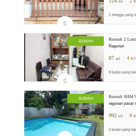
124
2
m2
K
1 minggu yang l
Rumah 2 Lanta
RUMAH
Ragunan
87
4
m2
KT
8 bulan yang lal
Rumah SHM Sw
RUMAH
ragunan pasar 
992
8
m2
K
3 bulan yang lal