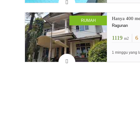
Hanya 400 met
RUMAH
Ragunan
1119
6
m2
1 minggu yang l