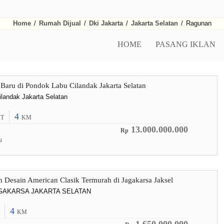
Home
/
Rumah Dijual
/
Dki Jakarta
/
Jakarta Selatan
/
Ragunan
HOME
PASANG IKLAN
Baru di Pondok Labu Cilandak Jakarta Selatan
landak Jakarta Selatan
4
T
KM
13.000.000.000
Rp
u
esain American Clasik Termurah di Jagakarsa Jaksel
AGAKARSA JAKARTA SELATAN
4
KM