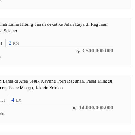
u
mah Lama Hitung Tanah dekat ke Jalan Raya di Ragunan
a Selatan
2
T
KM
3.500.000.000
Rp
u
Lama di Area Sejuk Kavling Polri Ragunan, Pasar Minggu
unan, Pasar Minggu, Jakarta Selatan
5
4
KT
KM
14.000.000.000
Rp
alu