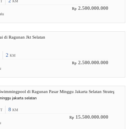
2
T
KM
2.500.000.000
Rp
alu
i di Ragunan Jkt Selatan
2
KM
2.500.000.000
Rp
u
immingpool di Ragunan Pasar Minggu Jakarta Selatan Strateg
minggu jakarta selatan
8
T
KM
15.500.000.000
Rp
u