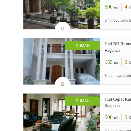
500
4
m2
K
3 minggu yang l
Jual BU Rumah
RUMAH
Ragunan
155
0
m2
K
8 bulan yang lal
Jual Cepat Ru
RUMAH
Ragunan
500
5
m2
K