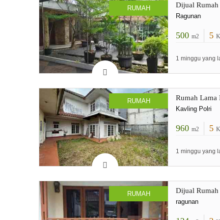
Dijual Rumah
RUMAH
Ragunan
500
5
m2
K
1 minggu yang l
Rumah Lama K
RUMAH
Kavling Polri
960
5
m2
K
1 minggu yang l
Dijual Rumah 
RUMAH
ragunan