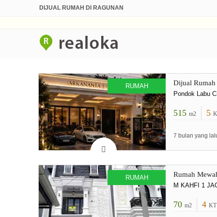
DIJUAL RUMAH DI RAGUNAN
Dijual Rumah 
RUMAH
Pondok Labu Ci
515
5
m2
K
7 bulan yang lal
Rumah Mewah D
RUMAH
M KAHFI 1 J
70
4
m2
KT