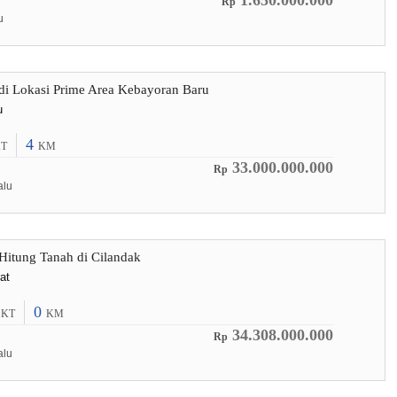
1.650.000.000
Rp
u
i Lokasi Prime Area Kebayoran Baru
u
4
T
KM
33.000.000.000
Rp
alu
itung Tanah di Cilandak
at
0
0
KT
KM
34.308.000.000
Rp
alu