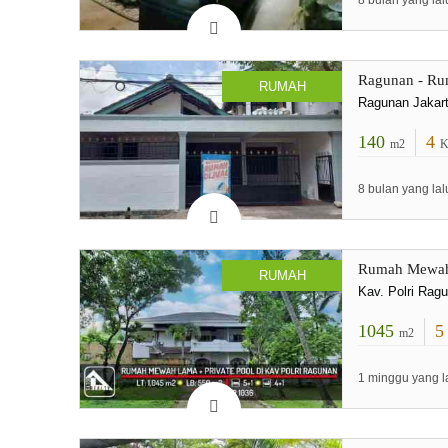
8 bulan yang lal
Ragunan - Ru
RUMAH
Ragunan Jakart
140
4
m2
K
8 bulan yang lal
Rumah Mewah 
RUMAH
Kav. Polri Rag
1045
m2
1 minggu yang l