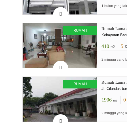
1 bulan yang lal
Rumah Lama d
RUMAH
Kebayoran Bar
410
5
m2
K
2 minggu yang l
Rumah Lama H
RUMAH
Jl. Cilandak bar
1906
m2
2 minggu yang l