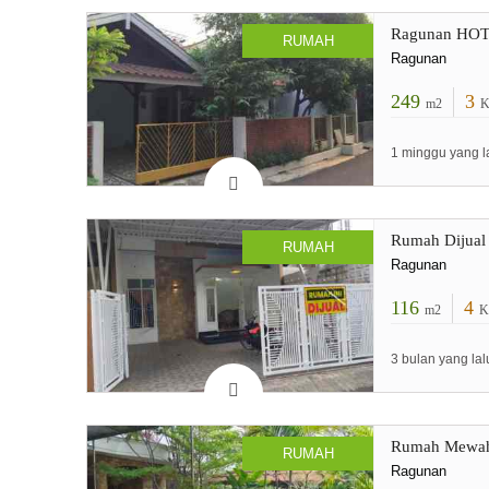
Ragunan HOT 
RUMAH
Ragunan
249
3
m2
K
1 minggu yang l
Rumah Dijual 
RUMAH
Ragunan
116
4
m2
K
3 bulan yang lal
Rumah Mewah 
RUMAH
Ragunan