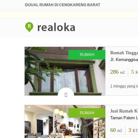
DIJUAL RUMAH DI CENGKARENG BARAT
Rumah Tinggal
RUMAH
Jl. Kemanggisa
286
5
m2
K
1 minggu yang l
Jual Rumah Ko
RUMAH
Taman Palem Le
60
3
m2
KT