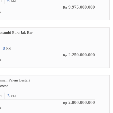
6
T
KM
9.975.000.000
Rp
u
osambi Baru Jak Bar
0
KM
2.250.000.000
Rp
u
aman Palem Lestari
estari
3
T
KM
2.800.000.000
Rp
u