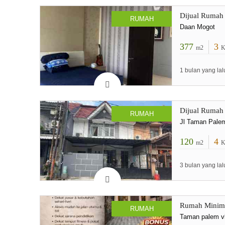
Dijual Rumah
RUMAH
Daan Mogot
377
3
m2
K
1 bulan yang lal
Dijual Rumah 
RUMAH
Jl Taman Palem
120
4
m2
K
3 bulan yang lal
Rumah Minima
RUMAH
Taman palem v