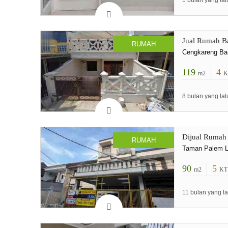
1 bulan yang lal
Jual Rumah Ba
RUMAH
Cengkareng Ba
119
4
m2
K
8 bulan yang lal
Dijual Rumah 
RUMAH
Taman Palem Le
90
5
m2
KT
11 bulan yang la