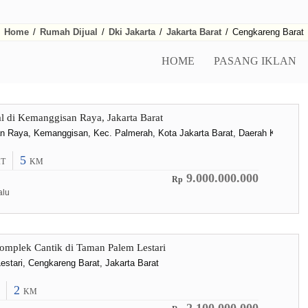
Home
/
Rumah Dijual
/
Dki Jakarta
/
Jakarta Barat
/
Cengkareng Barat
HOME
PASANG IKLAN
 di Kemanggisan Raya, Jakarta Barat
n Raya, Kemanggisan, Kec. Palmerah, Kota Jakarta Barat, Daerah Khusus I
5
T
KM
9.000.000.000
Rp
alu
mplek Cantik di Taman Palem Lestari
stari, Cengkareng Barat, Jakarta Barat
2
KM