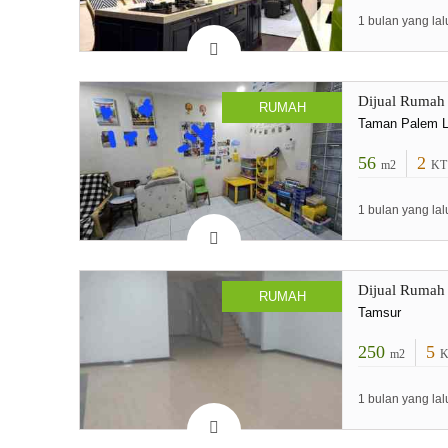
1 bulan yang lal
Dijual Rumah
RUMAH
Taman Palem L
56
2
m2
KT
1 bulan yang lal
Dijual Rumah
RUMAH
Tamsur
250
5
m2
K
1 bulan yang lal