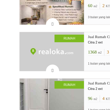
60
2
m2
KT
3 bulan yang lal
Jual Rumah Ci
RUMAH
Citra 2 ext
1368
m2
1 bulan yang lal
Jual Rumah Ci
RUMAH
Citra 2 ext
96
4
m2
KT