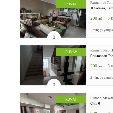
Rumah di Tama
RUMAH
Jl Katalea, Ta
200
5
m2
K
1 minggu yang l
Rumah Siap Hu
RUMAH
Perumahan Tama
200
5
m2
K
2 minggu yang l
Rumah Mewah 3
RUMAH
Citra 6