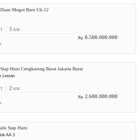
 Daan Mogot Baru Uk.12
3
T
KM
8.500.000.000
Rp
u
Siap Huni Cengkareng Barat Jakarta Barat
 Lestari
2
T
KM
2.600.000.000
Rp
u
lis Siap Huni
lok AA 3