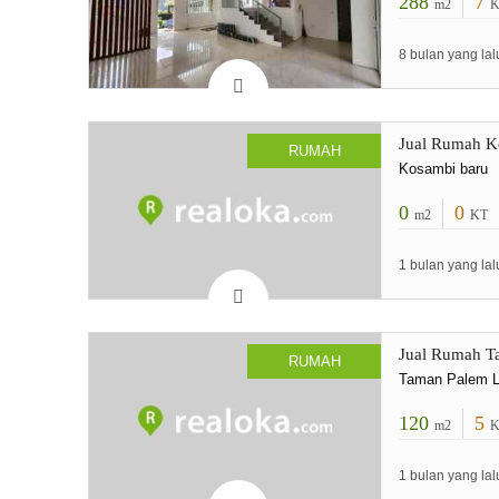
288
7
m2
K
8 bulan yang lal
Jual Rumah K
RUMAH
Kosambi baru
0
0
m2
KT
1 bulan yang lal
Jual Rumah T
RUMAH
Taman Palem L
120
5
m2
K
1 bulan yang lal