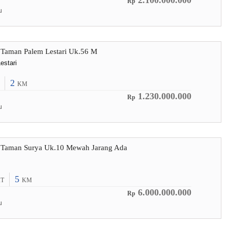
2.100.000.000
Rp
u
 Taman Palem Lestari Uk.56 M
estari
2
KM
1.230.000.000
Rp
u
 Taman Surya Uk.10 Mewah Jarang Ada
5
T
KM
6.000.000.000
Rp
u