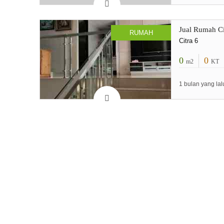
Jual Rumah Ci
RUMAH
Citra 6
0
0
m2
KT
1 bulan yang lal