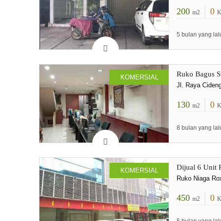
200
0
m2
K
5 bulan yang lal
Ruko Bagus St
KOMERSIAL
Jl. Raya Ciden
130
0
m2
K
8 bulan yang lal
Dijual 6 Unit
KOMERSIAL
Ruko Niaga Rox
450
0
m2
K