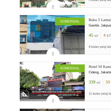
5 bulan yang lal
Ruko 5 Lantai
KOMERSIAL
Gambir, Jakpu
45
4
m2
KT
9 bulan yang lal
Hotel 50 Kama
KOMERSIAL
Cideng, Jakart
339
5
m2
11 bulan yang la