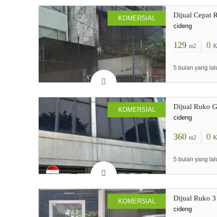
Dijual Cepat 
KOMERSIAL
cideng
129
0
m2
K
5 bulan yang lal
Dijual Ruko G
KOMERSIAL
cideng
360
0
m2
K
5 bulan yang lal
Dijual Ruko 3 
KOMERSIAL
cideng