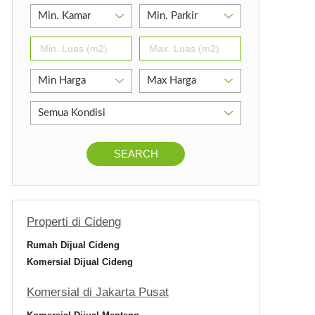
SEARCH
Properti di Cideng
Rumah Dijual Cideng
Komersial Dijual Cideng
Komersial di Jakarta Pusat