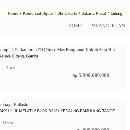
Home
/
Komersial Dijual
/
Dki Jakarta
/
Jakarta Pusat
/
Cideng
HOME
PASANG IKLAN
Komplek Perkantoran ITC Roxy Mas Bangunan Kokoh Siap Huni
Ashari, Cideng, Gambir
3
KM
5.900.000.000
Rp
rabaya Kaliasin
76499111 JL MELATI 2 BLOK B2121 KEDAUNG PAMULANG TANGERANG
0
KM