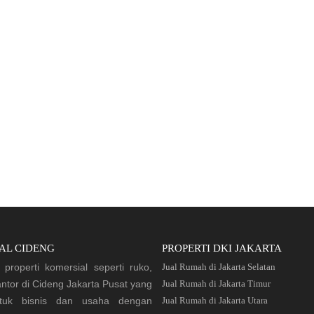
AL CIDENG
PROPERTI DKI JAKARTA
properti komersial seperti ruko,
Jual Rumah di Jakarta Selatan
ntor di Cideng Jakarta Pusat yang
Jual Rumah di Jakarta Timur
tuk bisnis dan usaha dengan
Jual Rumah di Jakarta Utara