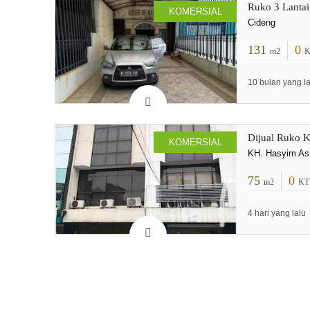
Ruko 3 Lantai
KOMERSIAL
Cideng
131
0
m2
K
10 bulan yang la
Dijual Ruko K
KOMERSIAL
KH. Hasyim As
75
0
m2
KT
4 hari yang lalu