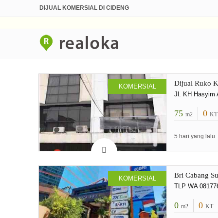
DIJUAL KOMERSIAL DI CIDENG
Dijual Ruko 
KOMERSIAL
Jl. KH Hasyim 
75
0
m2
KT
5 hari yang lalu
Bri Cabang Su
KOMERSIAL
TLP WA 0817
0
0
m2
KT