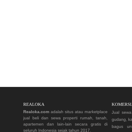
REALOKA
KOMERSI
Realoka.com
adalah situs atau marketplace
Jual sewa 
jual beli dan sewa properti rumah, tanah,
gudang, ka
apartemen dan lain-lain secara gratis di
bagus un
seluruh Indonesia sejak tahun 2017.