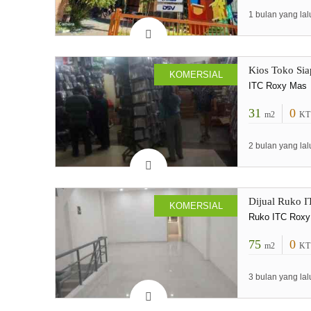
1 bulan yang lal
Kios Toko Sia
KOMERSIAL
ITC Roxy Mas
31
0
m2
KT
2 bulan yang lal
Dijual Ruko I
KOMERSIAL
Ruko ITC Roxy 
75
0
m2
KT
3 bulan yang lal