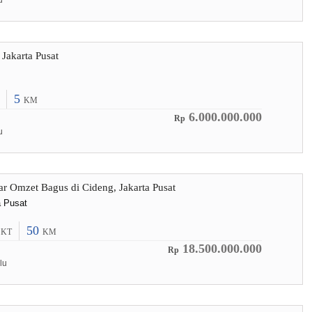
u
 Jakarta Pusat
s
5
KM
6.000.000.000
Rp
u
r Omzet Bagus di Cideng, Jakarta Pusat
a Pusat
0
50
KT
KM
18.500.000.000
Rp
lu