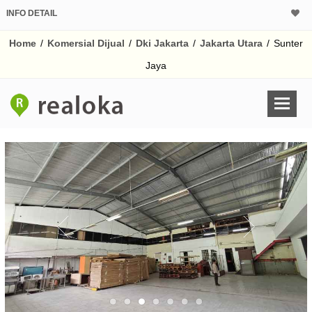
INFO DETAIL
CALCULATOR K
Home
/
Komersial Dijual
/
Dki Jakarta
/
Jakarta Utara
/
Sunter
Harga Rp 65
Pinjaman (PIN) 70% 
Jaya
% /th
O
Untuk hasil simulasi lai
pada kotak-kotak
Simpan Bun