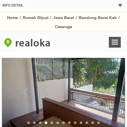
INFO DETAIL
CALCULATOR K
Home
/
Rumah Dijual
/
Jawa Barat
/
Bandung Barat Kab
/
Harga Rp 2.
Pinjaman (PIN) 70%
Ciwaruga
% /th
O
Untuk hasil simulasi lai
pada kotak-kotak
Simpan Bun