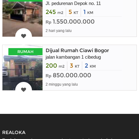
Jl. pedurenan Depok no. 11
245
5
1
m2
KT
KM
1.550.000.000
Rp
2 hari yang lalu
Dijual Rumah Ciawi Bogor
RUMAH
jalan kambangan 1 cibedug
200
3
2
m2
KT
KM
850.000.000
Rp
2 minggu yang lalu
REALOKA