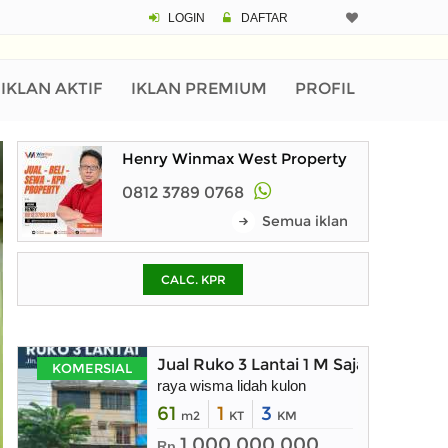
LOGIN
DAFTAR
CALCULATOR K
Harga Rp 12
Pinjaman (PIN) 70%
IKLAN AKTIF
IKLAN PREMIUM
PROFIL
Henry Winmax West Property
% /th
0812 3789 0768
Semua iklan
O
CALC. KPR
Untuk hasil simulasi lai
pada kotak-kotak
Simpan Bun
Jual Ruko 3 Lantai 1 M Saja di Raya 
KOMERSIAL
raya wisma lidah kulon
61
1
3
m2
KT
KM
1.000.000.000
Rp