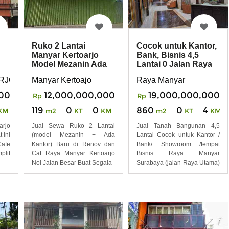
Ruko 2 Lantai
Cocok untuk Kantor,
Manyar Kertoarjo
Bank, Bisnis 4,5
Model Mezanin Ada
Lantai 0 Jalan Raya
Kantor Baru Renov
Manyar, NEGO
RJO
Manyar Kertoajo
Raya Manyar
00
12,000,000,000
19,000,000,000
Rp
Rp
119
0
0
860
0
4
KM
m2
KT
KM
m2
KT
KM
rjo
Jual Sewa Ruko 2 Lantai
Jual Tanah Bangunan 4,5
 ini
(model Mezanin + Ada
Lantai Cocok untuk Kantor /
Cafe
Kantor) Baru di Renov dan
Bank/ Showroom /tempat
plit
Cat Raya Manyar Kertoarjo
Bisnis Raya Manyar
Nol Jalan Besar Buat Segala
Surabaya (jalan Raya Utama)
Lt