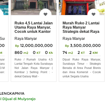
Ruko 4,5 Lantai Jalan
Murah Ruko 2 Lantai
Utama Raya Manyar,
Raya Manyar
Cocok untuk Kantor
Strategis dekat Raya
Klinik Gym
Ngagel, Klampis
 Surabaya
Raya Manyar
Raya Manyar
00
12,000,000,000
3,500,000,000
Rp
Rp
860
0
0
74
2
2
M
m2
KT
KM
m2
KT
KM
nyar
Ruko / Rumah Usaha 4,5
Dijual Ruko Raya Manyar,
aru
Lantai Tengah Kota Surabaya
Surabaya Timur - Strategis
83 M
Nol Jalan Raya Manyar (
Berada di Area Pusat Bisnis
nan:
Kembar ) Selling Point : -
dan Area Komersil - Cocok
dekat Galaxy Mall -
untuk Segala Usaha
LENGKAPNYA
 Dijual di Mulyorejo