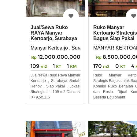
Jual/Sewa Ruko
Ruko Manyar
RAYA Manyar
Kertoarjo Strategis
Kertoarjo, Surabaya
Bagus Siap Pakai
sudah Renov
Manyar Kertoarjo , Surabaya
MANYAR KERTOA
12,000,000,000
8,500,000,0
Rp
Rp
109
1
1
170
0
4
m2
KT
KM
m2
KT
Jual/sewa Ruko Raya Manyar
Ruko Manyar Kertoa
Kertoarjo , Surabaya Sudah
Strategis Bagus untuk Saat
Renov , Siap Pakai , Lokasi
Kondisi Ruko Berjalan 
Strategis Lt : 109 m2 Dimensi
dan Resto. Dijual Kom
:+- 9,5x11,5
Beserta Equipment