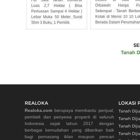
Dibawah Harga Pa
Luas 2,7 Hektar ( Bisa
Setempat . Tanah Berbe
Perluasan Sampai 4 Hektar )
Kotak di Mensi 10 10 Lo
Lebar Muka 50 Meter. Surat
Berada Dalam Perumaha
Shm 3 Buku, 1 Pemilik.
SE
Tanah Di
REALOKA
LOKASI 
Realoka.com
berupaya membantu penjual,
Tanah Diju
pembeli dan penyewa properti di seluruh
Tanah Diju
Indonesia sejak tahun 2017 dengan
Tanah Diju
berbagai kemudahan yang diberikan baik
Tanah Diju
bagi pemasang iklan maupun pencari