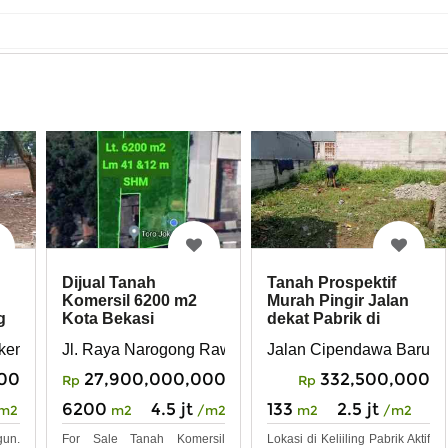
Tanah Prospektif
Dijual Tanah
Murah Pingir Jalan
Komersil 6200 m2
dekat Pabrik di
g
Kota Bekasi
Rawalumbu Bekasi
Jalan Cipendawa Baru B
 kemuning bantargebang bekasi
Jl. Raya Narogong Rawalumbu kota Bekasi
332,500,000
000
27,900,000,000
Rp
Rp
133
2.5 jt
6200
4.5 jt
m2
/m2
m2
m2
/m2
Lokasi di Keliiling Pabrik Aktif
un.
For Sale Tanah Komersil