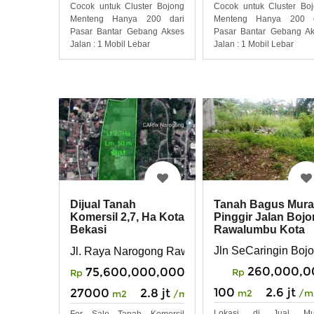
Cocok untuk Cluster Bojong
Cocok untuk Cluster Bo
Menteng Hanya 200 dari
Menteng Hanya 200 d
Pasar Bantar Gebang Akses
Pasar Bantar Gebang A
Jalan : 1 Mobil Lebar
Jalan : 1 Mobil Lebar
Tanah Bagus Mur
Dijual Tanah
Pinggir Jalan Boj
Komersil 2,7, Ha Kota
Rawalumbu Kota
Bekasi
Bekasi
Jln SeCaringin Boj
Jl. Raya Narogong Rawalumbu Kota Bekasi
260,000,0
75,600,000,000
Rp
Rp
100
2.6 jt
27000
2.8 jt
m2
/m
m2
/m2
Lokasi di Jual Mu
For Sale Tanah Komersil