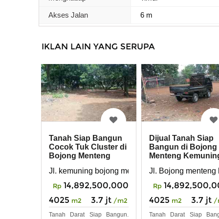
Akses Jalan
6 m
IKLAN LAIN YANG SERUPA
Tanah Siap Bangun
Dijual Tanah Siap
Cocok Tuk Cluster di
Bangun di Bojong
Bojong Menteng
Menteng Kemunin
Bekasi
Bekasi
Jl. kemuning bojong menteng bekasi
Jl. Bojong menteng
14,892,500,000
14,892,500,
Rp
Rp
4025
3.7 jt
4025
3.7 jt
m2
/m2
m2
/
Tanah Darat Siap Bangun.
Tanah Darat Siap Bang