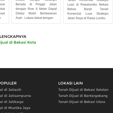
sar
Berada di Pinggir Jalan
Luas di Rawalumbu Bekasi
ntuk
dengan Row 6 Meter Dapat
Bebas Banjir Tanah
kasi
Dilalui Mobil Berlawanan
Komersial Luas Strategis
n
Arah . Lokasi dekat dengan
Jalan Raya di Rawa Lumbu
LENGKAPNYA
jual di Bekasi Kota
POPULER
LOKASI LAIN
al di Jatiasih
Tanah Dijual di Bekasi Selatan
al di Jatisampurna
Tanah Dijual di Bantargebang
al di Jatikarya
Tanah Dijual di Bekasi Utara
al di Mustika Jaya