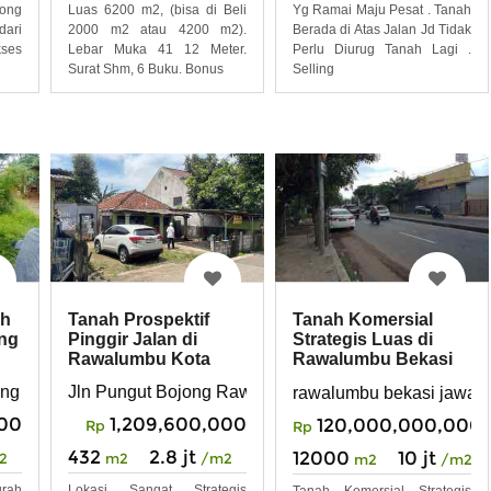
Yg Ramai Maju Pesat . Tanah
jong
Luas 6200 m2, (bisa di Beli
Berada di Atas Jalan Jd Tidak
ari
2000 m2 atau 4200 m2).
Perlu Diurug Tanah Lagi .
kses
Lebar Muka 41 12 Meter.
Selling
Surat Shm, 6 Buku. Bonus
ah
Tanah Prospektif
Tanah Komersial
ong
Pinggir Jalan di
Strategis Luas di
Rawalumbu Kota
Rawalumbu Bekasi
Bekasi
Bebas Banjir
ong Rawalumbu kota Bekasi
Jln Pungut Bojong Rawalumbu Kota Bekasi
rawalumbu bekasi jawa b
00
1,209,600,000
120,000,000,000
Rp
Rp
432
2.8 jt
12000
10 jt
2
m2
/m2
m2
/m2
rah
Lokasi Sangat Strategis
Tanah Komersial Strategis