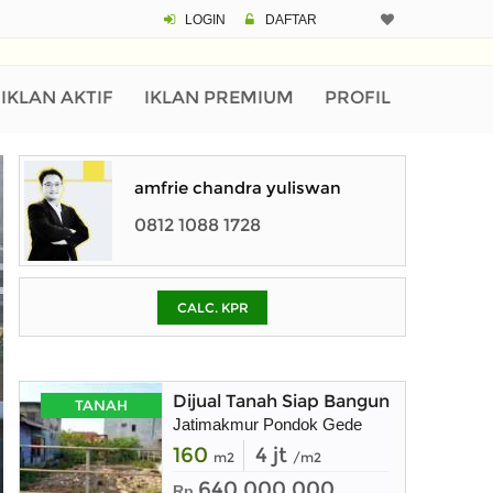
LOGIN
DAFTAR
CALCULATOR K
Harga
Pinjaman (PIN) 70%
IKLAN AKTIF
IKLAN PREMIUM
PROFIL
% /th
amfrie chandra yuliswan
0812 1088 1728
O
CALC. KPR
Untuk hasil simulasi lai
pada kotak-kotak
Simpan Bun
Dijual Tanah Siap Bangun
TANAH
Jatimakmur Pondok Gede
160
4 jt
m2
/m2
640.000.000
Rp