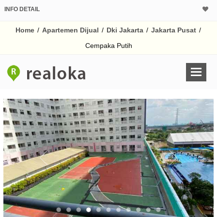
INFO DETAIL
CALCULATOR K
Home
/
Apartemen Dijual
/
Dki Jakarta
/
Jakarta Pusat
/
Harga Rp 4
Pinjaman (PIN) 70
Cempaka Putih
% /th
O
Untuk hasil simulasi lai
pada kotak-kotak
Simpan Bun