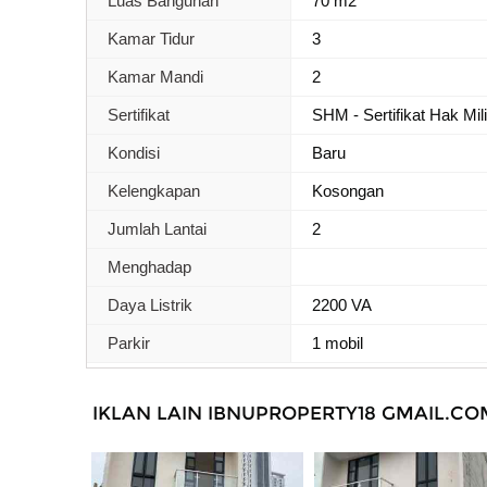
Luas Bangunan
70 m2
Kamar Tidur
3
Kamar Mandi
2
Sertifikat
SHM - Sertifikat Hak Mil
Kondisi
Baru
Kelengkapan
Kosongan
Jumlah Lantai
2
Menghadap
Daya Listrik
2200 VA
Parkir
1 mobil
IKLAN LAIN IBNUPROPERTY18 GMAIL.CO