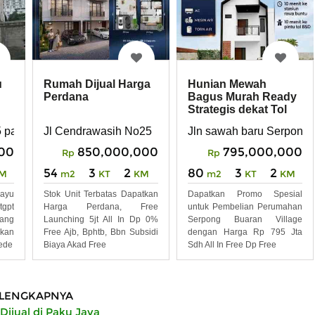
u
Rumah Dijual Harga
Hunian Mewah
Perdana
Bagus Murah Ready
Strategis dekat Tol
Stasiun
05 paku jaya kec Serpong
Jl Cendrawasih No25
Jln sawah baru Serpong
00
850,000,000
795,000,000
Rp
Rp
54
3
2
80
3
2
M
m2
KT
KM
m2
KT
KM
ayu
Stok Unit Terbatas Dapatkan
Dapatkan Promo Spesial
gpt
Harga Perdana, Free
untuk Pembelian Perumahan
yang
Launching 5jt All In Dp 0%
Serpong Buaran Village
kan
Free Ajb, Bphtb, Bbn Subsidi
dengan Harga Rp 795 Jta
ede
Biaya Akad Free
Sdh All In Free Dp Free
LENGKAPNYA
ijual di Paku Jaya