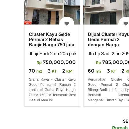
Cluster Kayu Gede
Dijual Cluster Kay
Permai 2 Bebas
Gede Permai 2
Banjir Harga 750 juta
dengan Harga
Bisa Nego
Perdana
Jl hji Sadi 2 no 205 paku jaya kec Serpong
Jln hji Sadi 2 no 2
750,000,000
785,000,0
Rp
Rp
70
3
2
60
3
2
m2
KT
KM
m2
KT
K
Graha Raya - Cluster Kayu
Perumahan Cluster K
Gede Permai 2 Rumah 2
Gede Permai 2 Chat
Lantai di Graha Raya Harga
Bilang: Berikut Informasi 
Cuma 750 Jta Termasuk Best
Berhasil Ditemu
Deal di Area ini
Mengenai Cluster Kayu G
SE
Rumah D