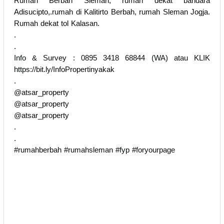
Rumah Berbah Sleman, rumah dekat bandara
Adisucipto,.rumah di Kalitirto Berbah, rumah Sleman Jogja.
Rumah dekat tol Kalasan.
.
.
Info & Survey : 0895 3418 68844 (WA) atau KLIK
https://bit.ly/InfoPropertinyakak
.
@atsar_property
@atsar_property
@atsar_property
.
.
#rumahberbah #rumahsleman #fyp #foryourpage