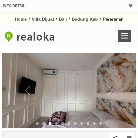
INFO DETAIL
CALCULATOR K
Home
/
Villa Dijual
/
Bali
/
Badung Kab
/
Pererenan
Harga Rp 3.
Pinjaman (PIN) 70%
% /th
O
Untuk hasil simulasi lai
pada kotak-kotak
Simpan Bun