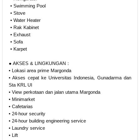
️ • Swimming Pool
️ • Stove
️ • Water Heater
️ • Rak Kabinet
️ • Exhaust
️ • Sofa
️ • Karpet
● AKSES & LINGKUNGAN :
️• Lokasi area prime Margonda
️• Akses cepat ke Universitas Indonesia, Gunadarma dan
Sta KRL UI
️• View perkotaan dan jalan utama Margonda
️• Minimarket
️• Cafetarias
️• 24-hour security
️• 24-hour building engineering service
️• Laundry service
️• Lift