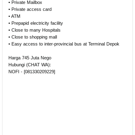
️• Private Mailbox
️• Private access card
️• ATM
️• Prepapid electricity facility
️• Close to many Hospitals
️• Close to shopping mall
• Easy access to inter-provincial bus at Terminal Depok
Harga 745 Juta Nego
Hubungi (CHAT WA):
NOFI - [081330209229]