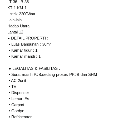
LT 36 LB 36
KT 1 KM 1
Listrik 2200Watt
Lain-lain
Hadap Utara
Lantai 12
● DETAIL PROPERTI :
️ • Luas Bangunan : 36m²
️ • Kamar tidur : 1
️ • Kamar mandi : 1
️ ● LEGALITAS & FASILITAS :
️ • Surat masih PJB,sedang proses PPJB dan SHM
️ • AC 2unit
️ • TV
️ • Dispenser
️ • Lemari Es
️ • Carport
️ • Gordyn
️ • Refrigerator