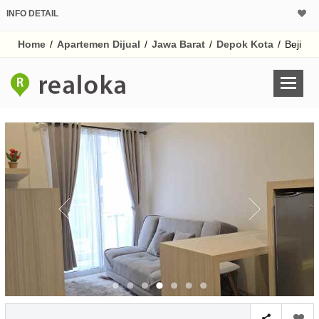
INFO DETAIL
CALCULATOR K
Home
/
Apartemen Dijual
/
Jawa Barat
/
Depok Kota
/
Beji
Harga Rp 7
Pinjaman (PIN) 70
% /th
O
Untuk hasil simulasi lai
pada kotak-kotak
Simpan Bun